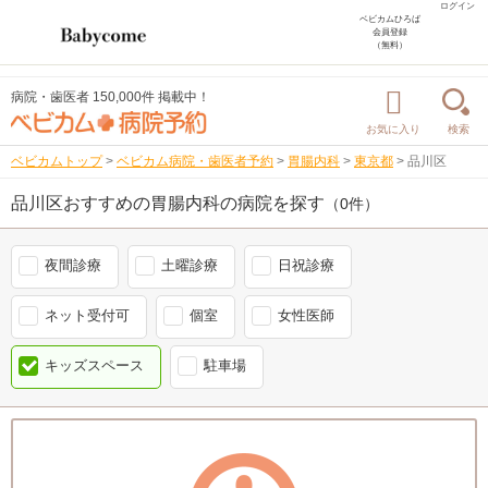
ログイン
ベビカムひろば
会員登録
（無料）
病院・歯医者 150,000件 掲載中！
お気に入り
検索
ベビカムトップ
>
ベビカム病院・歯医者予約
>
胃腸内科
>
東京都
>
品川区
品川区おすすめの胃腸内科の病院を探す
（0件）
夜間診療
土曜診療
日祝診療
ネット受付可
個室
女性医師
キッズスペース
駐車場