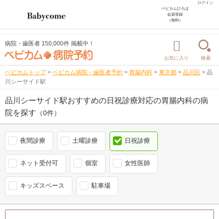
ログイン
ベビカムひろば
会員登録
（無料）
病院・歯医者 150,000件 掲載中！
お気に入り
検索
ベビカムトップ
>
ベビカム病院・歯医者予約
>
胃腸内科
>
東京都
>
品川区
>
品
川シーサイド駅
品川シーサイド駅おすすめの日祝診療対応の胃腸内科の病
院を探す
（0件）
夜間診療
土曜診療
日祝診療
ネット受付可
個室
女性医師
キッズスペース
駐車場