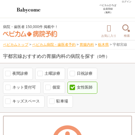
ログイン
ベビカムひろば
会員登録
（無料）
病院・歯医者 150,000件 掲載中！
お気に入り
検索
ベビカムトップ
>
ベビカム病院・歯医者予約
>
胃腸内科
>
栃木県
>
宇都宮線
宇都宮線おすすめの胃腸内科の病院を探す
（0件）
夜間診療
土曜診療
日祝診療
ネット受付可
個室
女性医師
キッズスペース
駐車場