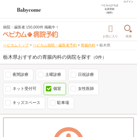
ログイン
ベビカムひろば
会員登録
（無料）
病院・歯医者 150,000件 掲載中！
お気に入り
検索
ベビカムトップ
>
ベビカム病院・歯医者予約
>
胃腸内科
>
栃木県
栃木県おすすめの胃腸内科の病院を探す
（0件）
夜間診療
土曜診療
日祝診療
ネット受付可
個室
女性医師
キッズスペース
駐車場