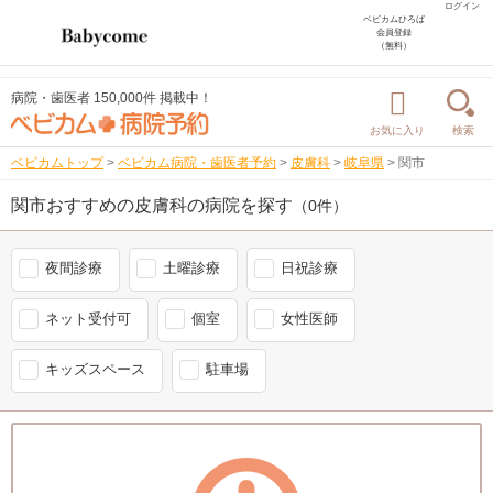
ログイン
ベビカムひろば
会員登録
（無料）
病院・歯医者 150,000件 掲載中！
お気に入り
検索
ベビカムトップ
>
ベビカム病院・歯医者予約
>
皮膚科
>
岐阜県
>
関市
関市おすすめの皮膚科の病院を探す
（0件）
夜間診療
土曜診療
日祝診療
ネット受付可
個室
女性医師
キッズスペース
駐車場