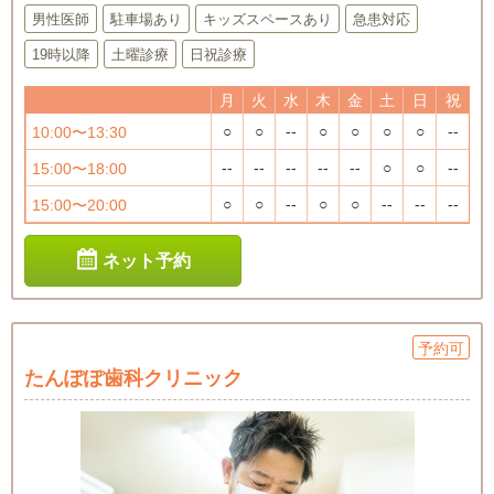
男性医師
駐車場あり
キッズスペースあり
急患対応
19時以降
土曜診療
日祝診療
月
火
水
木
金
土
日
祝
○
○
--
○
○
○
○
--
10:00〜13:30
--
--
--
--
--
○
○
--
15:00〜18:00
○
○
--
○
○
--
--
--
15:00〜20:00
ネット予約
予約可
たんぽぽ歯科クリニック