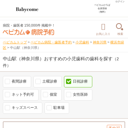
ログイン
ベビカムひろば
会員登録
（無料）
病院・歯医者 150,000件 掲載中！
お気に入り
検索
ベビカムトップ
>
ベビカム病院・歯医者予約
>
小児歯科
>
神奈川県
>
横浜市緑
区
>
中山駅（神奈川県）
中山駅（神奈川県）おすすめの小児歯科の歯科を探す
（2
件）
夜間診療
土曜診療
日祝診療
ネット予約可
個室
女性医師
キッズスペース
駐車場