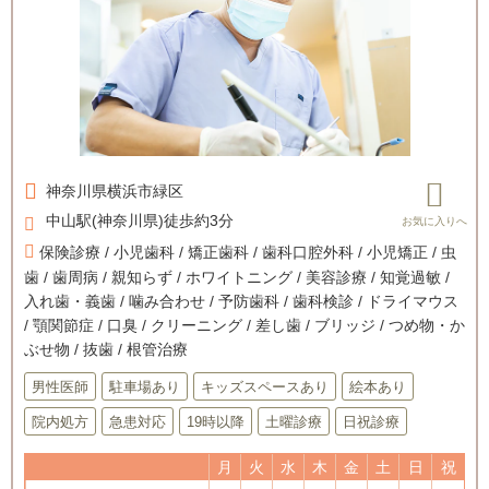
神奈川県
横浜市緑区
中山駅(神奈川県)徒歩約3分
保険診療 / 小児歯科 / 矯正歯科 / 歯科口腔外科 / 小児矯正 / 虫
歯 / 歯周病 / 親知らず / ホワイトニング / 美容診療 / 知覚過敏 /
入れ歯・義歯 / 噛み合わせ / 予防歯科 / 歯科検診 / ドライマウス
/ 顎関節症 / 口臭 / クリーニング / 差し歯 / ブリッジ / つめ物・か
ぶせ物 / 抜歯 / 根管治療
男性医師
駐車場あり
キッズスペースあり
絵本あり
院内処方
急患対応
19時以降
土曜診療
日祝診療
月
火
水
木
金
土
日
祝