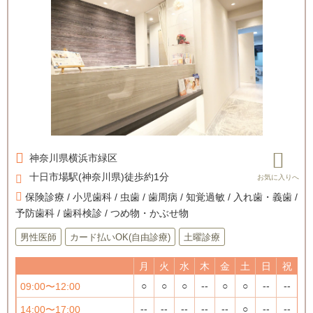
神奈川県
横浜市緑区
十日市場駅(神奈川県)徒歩約1分
保険診療 / 小児歯科 / 虫歯 / 歯周病 / 知覚過敏 / 入れ歯・義歯 /
予防歯科 / 歯科検診 / つめ物・かぶせ物
男性医師
カード払いOK(自由診療)
土曜診療
月
火
水
木
金
土
日
祝
○
○
○
--
○
○
--
--
09:00〜12:00
--
--
--
--
--
○
--
--
14:00〜17:00