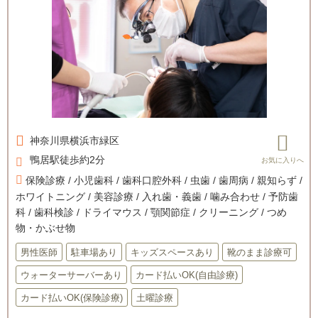
神奈川県
横浜市緑区
鴨居駅徒歩約2分
保険診療 / 小児歯科 / 歯科口腔外科 / 虫歯 / 歯周病 / 親知らず /
ホワイトニング / 美容診療 / 入れ歯・義歯 / 噛み合わせ / 予防歯
科 / 歯科検診 / ドライマウス / 顎関節症 / クリーニング / つめ
物・かぶせ物
男性医師
駐車場あり
キッズスペースあり
靴のまま診療可
ウォーターサーバーあり
カード払いOK(自由診療)
カード払いOK(保険診療)
土曜診療