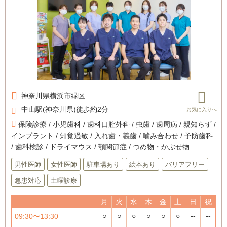
神奈川県
横浜市緑区
中山駅(神奈川県)徒歩約2分
保険診療 / 小児歯科 / 歯科口腔外科 / 虫歯 / 歯周病 / 親知らず /
インプラント / 知覚過敏 / 入れ歯・義歯 / 噛み合わせ / 予防歯科
/ 歯科検診 / ドライマウス / 顎関節症 / つめ物・かぶせ物
男性医師
女性医師
駐車場あり
絵本あり
バリアフリー
急患対応
土曜診療
月
火
水
木
金
土
日
祝
○
○
○
○
○
○
--
--
09:30〜13:30