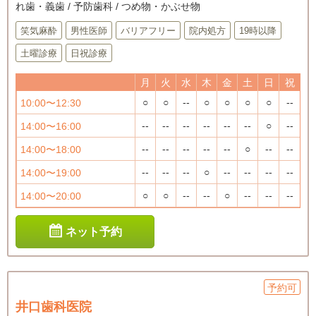
れ歯・義歯 / 予防歯科 / つめ物・かぶせ物
笑気麻酔
男性医師
バリアフリー
院内処方
19時以降
土曜診療
日祝診療
月
火
水
木
金
土
日
祝
○
○
--
○
○
○
○
--
10:00〜12:30
--
--
--
--
--
--
○
--
14:00〜16:00
--
--
--
--
--
○
--
--
14:00〜18:00
--
--
--
○
--
--
--
--
14:00〜19:00
○
○
--
--
○
--
--
--
14:00〜20:00
ネット予約
予約可
井口歯科医院