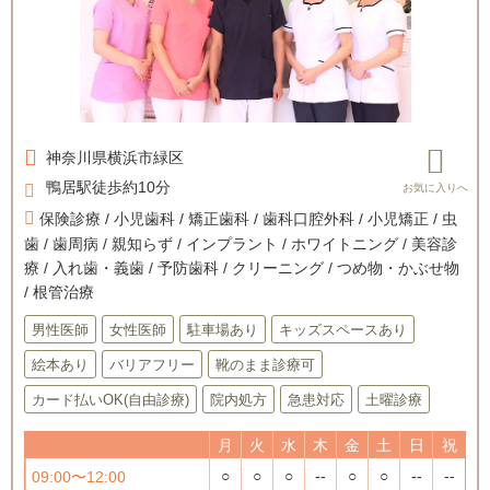
神奈川県
横浜市緑区
鴨居駅徒歩約10分
保険診療 / 小児歯科 / 矯正歯科 / 歯科口腔外科 / 小児矯正 / 虫
歯 / 歯周病 / 親知らず / インプラント / ホワイトニング / 美容診
療 / 入れ歯・義歯 / 予防歯科 / クリーニング / つめ物・かぶせ物
/ 根管治療
男性医師
女性医師
駐車場あり
キッズスペースあり
絵本あり
バリアフリー
靴のまま診療可
カード払いOK(自由診療)
院内処方
急患対応
土曜診療
月
火
水
木
金
土
日
祝
○
○
○
--
○
○
--
--
09:00〜12:00