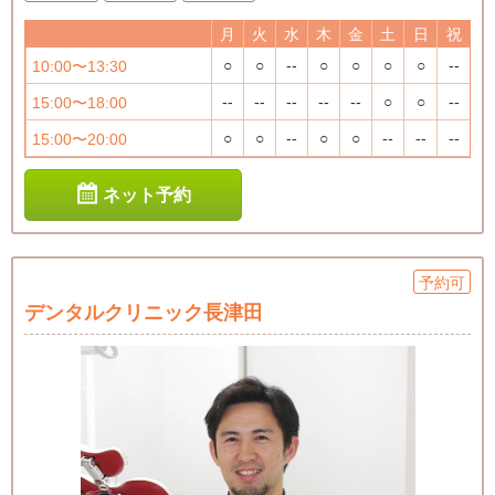
月
火
水
木
金
土
日
祝
○
○
--
○
○
○
○
--
10:00〜13:30
--
--
--
--
--
○
○
--
15:00〜18:00
○
○
--
○
○
--
--
--
15:00〜20:00
ネット予約
予約可
デンタルクリニック長津田