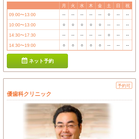
月
火
水
木
金
土
日
祝
--
--
--
--
--
○
--
--
09:00〜13:00
○
○
○
○
○
--
--
--
10:00〜13:00
--
--
--
--
--
○
--
--
14:30〜17:30
○
○
○
○
○
--
--
--
14:30〜19:00
ネット予約
予約可
優歯科クリニック