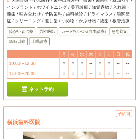
インプラント / ホワイトニング / 美容診療 / 知覚過敏 / 入れ歯・
義歯 / 噛み合わせ / 予防歯科 / 歯科検診 / ドライマウス / 顎関節
症 / クリーニング / 差し歯 / つめ物・かぶせ物 / 抜歯 / 根管治療
障がい者治療
男性医師
カード払いOK(自由診療)
急患対応
19時以降
土曜診療
月
火
水
木
金
土
日
祝
○
○
○
--
○
○
--
--
10:00〜12:30
○
○
○
--
○
○
--
--
14:00〜20:00
ネット予約
予約可
横浜歯科医院