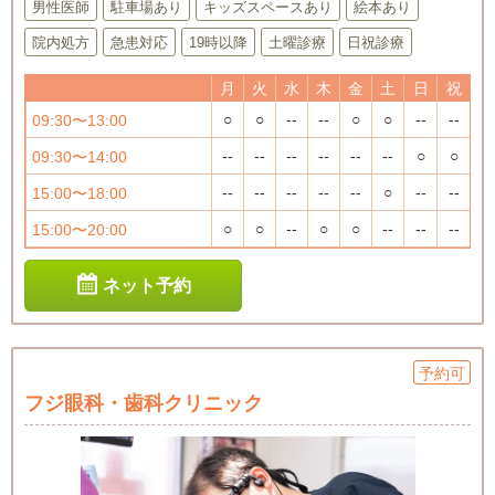
男性医師
駐車場あり
キッズスペースあり
絵本あり
院内処方
急患対応
19時以降
土曜診療
日祝診療
月
火
水
木
金
土
日
祝
○
○
--
--
○
○
--
--
09:30〜13:00
--
--
--
--
--
--
○
○
09:30〜14:00
--
--
--
--
--
○
--
--
15:00〜18:00
○
○
--
○
○
--
--
--
15:00〜20:00
ネット予約
予約可
フジ眼科・歯科クリニック