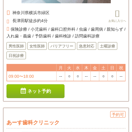
神奈川県
横浜市緑区
長津田駅徒歩約4分
保険診療 / 小児歯科 / 歯科口腔外科 / 虫歯 / 歯周病 / 親知らず /
入れ歯・義歯 / 予防歯科 / 歯科検診 / 訪問歯科診療
男性医師
女性医師
バリアフリー
急患対応
土曜診療
日祝診療
月
火
水
木
金
土
日
祝
--
○
○
--
--
○
○
--
09:00〜18:00
ネット予約
予約可
あーす歯科クリニック