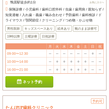
鴨居駅徒歩約1分
保険診療 / 小児歯科 / 歯科口腔外科 / 虫歯 / 歯周病 / 親知らず /
知覚過敏 / 入れ歯・義歯 / 噛み合わせ / 予防歯科 / 歯科検診 / ド
ライマウス / 顎関節症 / クリーニング / つめ物・かぶせ物
男性医師
キッズスペースあり
絵本あり
靴のまま診療可
19時以降
土曜診療
日祝診療
月
火
水
木
金
土
日
祝
--
--
--
--
--
--
○
--
09:00〜12:30
--
○
○
○
○
○
--
--
10:00〜14:00
--
○
○
○
○
○
--
--
16:00〜21:00
ネット予約
予約可
たんぽぽ歯科クリニック