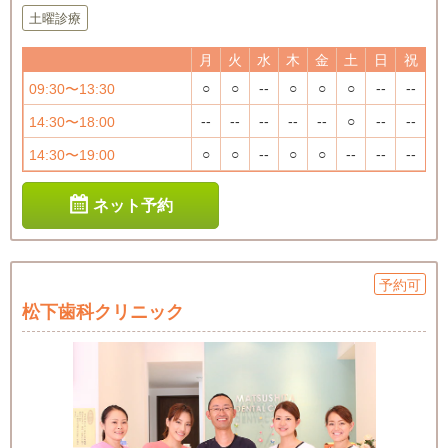
土曜診療
月
火
水
木
金
土
日
祝
○
○
--
○
○
○
--
--
09:30〜13:30
--
--
--
--
--
○
--
--
14:30〜18:00
○
○
--
○
○
--
--
--
14:30〜19:00
ネット予約
予約可
松下歯科クリニック