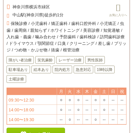
神奈川県
横浜市緑区
中山駅(神奈川県)徒歩約1分
保険診療 / 小児歯科 / 矯正歯科 / 歯科口腔外科 / 小児矯正 / 虫
歯 / 歯周病 / 親知らず / ホワイトニング / 美容診療 / 知覚過敏 /
入れ歯・義歯 / 噛み合わせ / 予防歯科 / 歯科検診 / 訪問歯科診療
/ ドライマウス / 顎関節症 / 口臭 / クリーニング / 差し歯 / ブリッ
ジ / つめ物・かぶせ物 / 抜歯 / 根管治療
障がい者治療
笑気麻酔
レーザー治療
男性医師
駐車場あり
絵本あり
院内処方
急患対応
19時以降
土曜診療
月
火
水
木
金
土
日
祝
○
○
○
--
○
○
--
--
09:30〜12:30
○
--
○
--
--
○
--
--
14:00〜18:00
--
○
--
--
○
--
--
--
14:00〜19:30