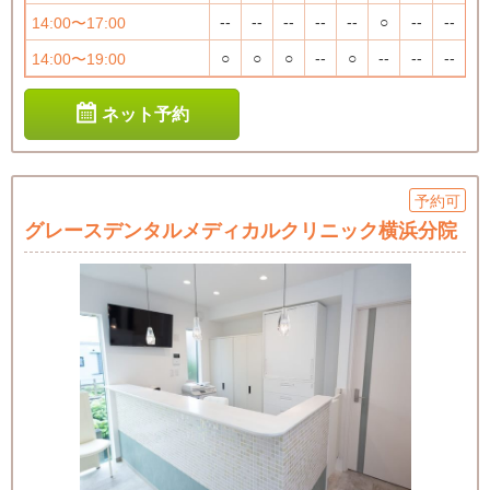
--
--
--
--
--
○
--
--
14:00〜17:00
○
○
○
--
○
--
--
--
14:00〜19:00
ネット予約
予約可
グレースデンタルメディカルクリニック横浜分院