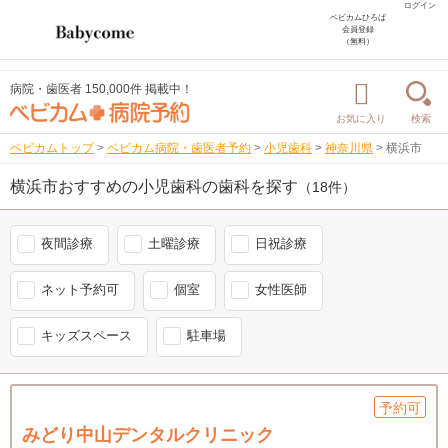
ログイン
ベビカムひろば
会員登録
（無料）
病院・歯医者 150,000件 掲載中！
お気に入り
検索
ベビカムトップ
>
ベビカム病院・歯医者予約
>
小児歯科
>
神奈川県
>
横浜市
横浜市おすすめの小児歯科の歯科を探す
（18件）
夜間診療
土曜診療
日祝診療
ネット予約可
個室
女性医師
キッズスペース
駐車場
予約可
みどり中山デンタルクリニック