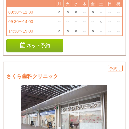
月
火
水
木
金
土
日
祝
○
○
○
--
○
--
--
--
09:30〜12:30
--
--
--
--
--
○
--
--
09:30〜14:00
○
○
○
--
○
--
--
--
14:30〜19:00
ネット予約
予約可
さくら歯科クリニック