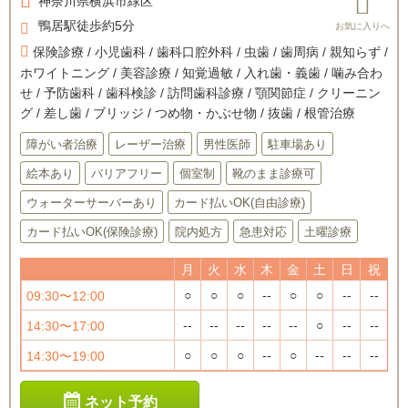
神奈川県
横浜市緑区
鴨居駅徒歩約5分
保険診療 / 小児歯科 / 歯科口腔外科 / 虫歯 / 歯周病 / 親知らず /
ホワイトニング / 美容診療 / 知覚過敏 / 入れ歯・義歯 / 噛み合わ
せ / 予防歯科 / 歯科検診 / 訪問歯科診療 / 顎関節症 / クリーニン
グ / 差し歯 / ブリッジ / つめ物・かぶせ物 / 抜歯 / 根管治療
障がい者治療
レーザー治療
男性医師
駐車場あり
絵本あり
バリアフリー
個室制
靴のまま診療可
ウォーターサーバーあり
カード払いOK(自由診療)
カード払いOK(保険診療)
院内処方
急患対応
土曜診療
月
火
水
木
金
土
日
祝
○
○
○
--
○
○
--
--
09:30〜12:00
--
--
--
--
--
○
--
--
14:30〜17:00
○
○
○
--
○
--
--
--
14:30〜19:00
ネット予約