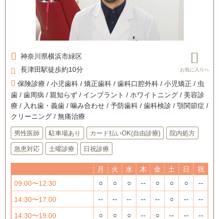
神奈川県
横浜市緑区
長津田駅徒歩約10分
保険診療 / 小児歯科 / 矯正歯科 / 歯科口腔外科 / 小児矯正 / 虫
歯 / 歯周病 / 親知らず / インプラント / ホワイトニング / 美容診
療 / 入れ歯・義歯 / 噛み合わせ / 予防歯科 / 歯科検診 / 顎関節症 /
クリーニング / 無痛治療
男性医師
駐車場あり
カード払いOK(自由診療)
院内処方
急患対応
土曜診療
日祝診療
月
火
水
木
金
土
日
祝
○
○
○
--
○
○
○
--
09:00〜12:30
--
--
--
--
--
○
--
--
14:30〜17:00
○
○
○
--
○
--
--
--
14:30〜19:00