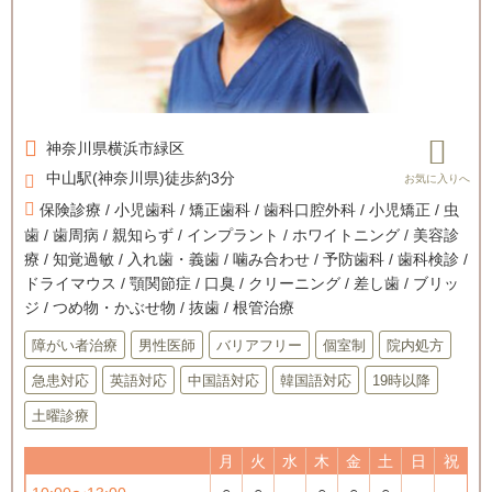
神奈川県
横浜市緑区
中山駅(神奈川県)徒歩約3分
保険診療 / 小児歯科 / 矯正歯科 / 歯科口腔外科 / 小児矯正 / 虫
歯 / 歯周病 / 親知らず / インプラント / ホワイトニング / 美容診
療 / 知覚過敏 / 入れ歯・義歯 / 噛み合わせ / 予防歯科 / 歯科検診 /
ドライマウス / 顎関節症 / 口臭 / クリーニング / 差し歯 / ブリッ
ジ / つめ物・かぶせ物 / 抜歯 / 根管治療
障がい者治療
男性医師
バリアフリー
個室制
院内処方
急患対応
英語対応
中国語対応
韓国語対応
19時以降
土曜診療
月
火
水
木
金
土
日
祝
○
○
--
○
○
○
--
--