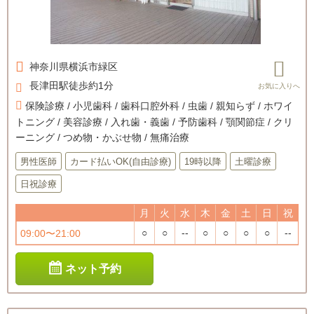
神奈川県
横浜市緑区
長津田駅徒歩約1分
保険診療 / 小児歯科 / 歯科口腔外科 / 虫歯 / 親知らず / ホワイ
トニング / 美容診療 / 入れ歯・義歯 / 予防歯科 / 顎関節症 / クリ
ーニング / つめ物・かぶせ物 / 無痛治療
男性医師
カード払いOK(自由診療)
19時以降
土曜診療
日祝診療
月
火
水
木
金
土
日
祝
○
○
--
○
○
○
○
--
09:00〜21:00
ネット予約