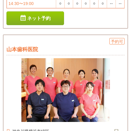
○
○
○
○
○
○
--
--
14:30〜19:00
ネット予約
予約可
山本歯科医院