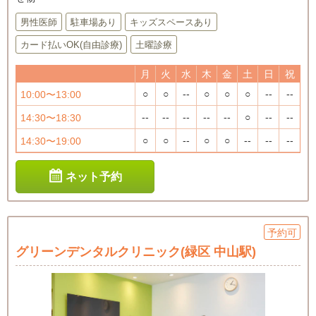
男性医師
駐車場あり
キッズスペースあり
カード払いOK(自由診療)
土曜診療
月
火
水
木
金
土
日
祝
○
○
--
○
○
○
--
--
10:00〜13:00
--
--
--
--
--
○
--
--
14:30〜18:30
○
○
--
○
○
--
--
--
14:30〜19:00
ネット予約
予約可
グリーンデンタルクリニック(緑区 中山駅)