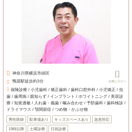
神奈川県
横浜市緑区
鴨居駅徒歩約3分
保険診療 / 小児歯科 / 矯正歯科 / 歯科口腔外科 / 小児矯正 / 虫
歯 / 歯周病 / 親知らず / インプラント / ホワイトニング / 美容診
療 / 知覚過敏 / 入れ歯・義歯 / 噛み合わせ / 予防歯科 / 歯科検診 /
ドライマウス / 顎関節症 / つめ物・かぶせ物
男性医師
駐車場あり
キッズスペースあり
急患対応
19時以降
土曜診療
日祝診療