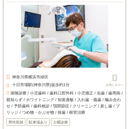
神奈川県
横浜市緑区
十日市場駅(神奈川県)徒歩約1分
保険診療 / 小児歯科 / 歯科口腔外科 / 小児矯正 / 虫歯 / 歯周病 /
親知らず / ホワイトニング / 知覚過敏 / 入れ歯・義歯 / 噛み合わ
せ / 予防歯科 / 歯科検診 / 顎関節症 / クリーニング / 差し歯 / ブ
リッジ / つめ物・かぶせ物 / 抜歯 / 根管治療
男性医師
駐車場あり
土曜診療