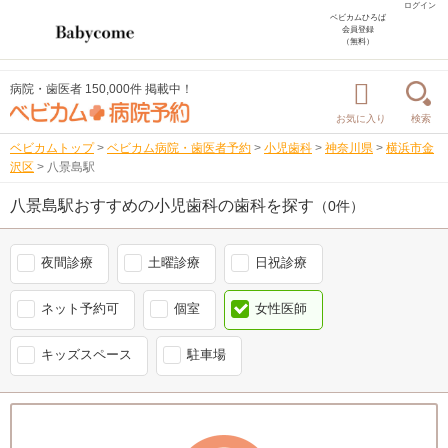
ログイン
ベビカムひろば
会員登録
（無料）
病院・歯医者 150,000件 掲載中！
お気に入り
検索
ベビカムトップ
>
ベビカム病院・歯医者予約
>
小児歯科
>
神奈川県
>
横浜市金
沢区
>
八景島駅
八景島駅おすすめの小児歯科の歯科を探す
（0件）
夜間診療
土曜診療
日祝診療
ネット予約可
個室
女性医師
キッズスペース
駐車場