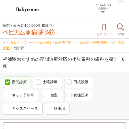
ログイン
ベビカムひろば
会員登録
（無料）
病院・歯医者 150,000件 掲載中！
お気に入り
検索
ベビカムトップ
>
ベビカム病院・歯医者予約
>
小児歯科
>
神奈川県
>
横浜市金
沢区
>
福浦駅
福浦駅おすすめの夜間診療対応の小児歯科の歯科を探す
（0
件）
夜間診療
土曜診療
日祝診療
ネット予約可
個室
女性医師
キッズスペース
駐車場