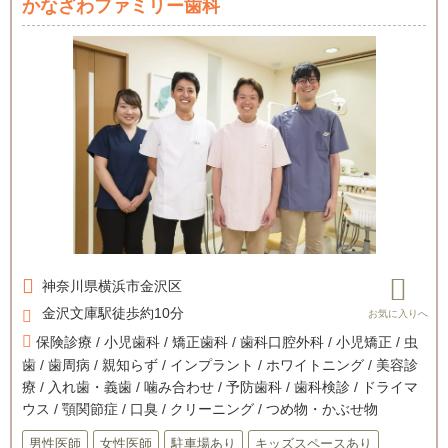
かなざわファミリー歯科
神奈川県
横浜市金沢区
金沢文庫駅徒歩約10分
保険診療 / 小児歯科 / 矯正歯科 / 歯科口腔外科 / 小児矯正 / 虫
歯 / 歯周病 / 親知らず / インプラント / ホワイトニング / 美容診
療 / 入れ歯・義歯 / 噛み合わせ / 予防歯科 / 歯科検診 / ドライマ
ウス / 顎関節症 / 口臭 / クリーニング / つめ物・かぶせ物
男性医師
女性医師
駐車場あり
キッズスペースあり