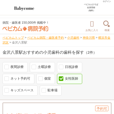
ログイン
ベビカムひろば
会員登録
（無料）
病院・歯医者 150,000件 掲載中！
お気に入り
検索
ベビカムトップ
>
ベビカム病院・歯医者予約
>
小児歯科
>
神奈川県
>
横浜市金
沢区
>
金沢八景駅
金沢八景駅おすすめの小児歯科の歯科を探す
（2件）
夜間診療
土曜診療
日祝診療
ネット予約可
個室
女性医師
キッズスペース
駐車場
予約可