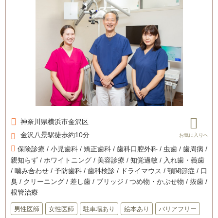
神奈川県
横浜市金沢区
金沢八景駅徒歩約10分
保険診療 / 小児歯科 / 矯正歯科 / 歯科口腔外科 / 虫歯 / 歯周病 /
親知らず / ホワイトニング / 美容診療 / 知覚過敏 / 入れ歯・義歯
/ 噛み合わせ / 予防歯科 / 歯科検診 / ドライマウス / 顎関節症 / 口
臭 / クリーニング / 差し歯 / ブリッジ / つめ物・かぶせ物 / 抜歯 /
根管治療
男性医師
女性医師
駐車場あり
絵本あり
バリアフリー