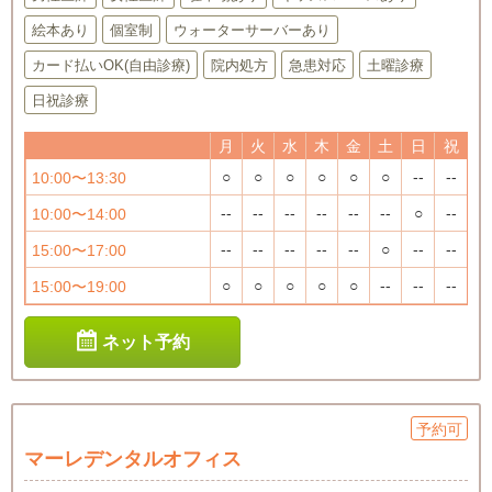
絵本あり
個室制
ウォーターサーバーあり
カード払いOK(自由診療)
院内処方
急患対応
土曜診療
日祝診療
月
火
水
木
金
土
日
祝
○
○
○
○
○
○
--
--
10:00〜13:30
--
--
--
--
--
--
○
--
10:00〜14:00
--
--
--
--
--
○
--
--
15:00〜17:00
○
○
○
○
○
--
--
--
15:00〜19:00
ネット予約
予約可
マーレデンタルオフィス