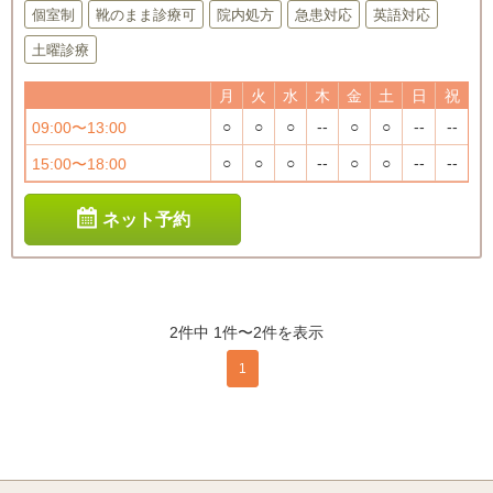
個室制
靴のまま診療可
院内処方
急患対応
英語対応
土曜診療
月
火
水
木
金
土
日
祝
○
○
○
--
○
○
--
--
09:00〜13:00
○
○
○
--
○
○
--
--
15:00〜18:00
ネット予約
2件中 1件〜2件を表示
1