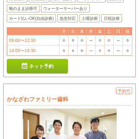
靴のまま診療可
ウォーターサーバーあり
カード払いOK(自由診療)
急患対応
土曜診療
日祝診療
月
火
水
木
金
土
日
祝
○
○
○
--
○
○
--
○
09:00〜12:30
○
○
○
--
○
○
--
○
14:00〜18:30
ネット予約
予約可
かなざわファミリー歯科