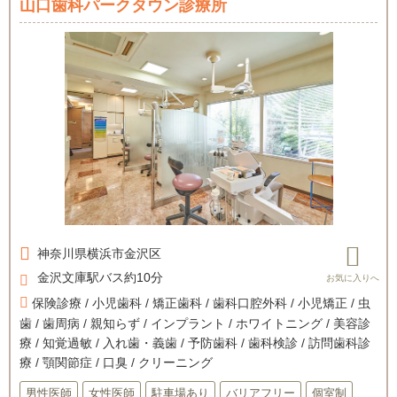
山口歯科パークタウン診療所
神奈川県
横浜市金沢区
金沢文庫駅バス約10分
保険診療 / 小児歯科 / 矯正歯科 / 歯科口腔外科 / 小児矯正 / 虫
歯 / 歯周病 / 親知らず / インプラント / ホワイトニング / 美容診
療 / 知覚過敏 / 入れ歯・義歯 / 予防歯科 / 歯科検診 / 訪問歯科診
療 / 顎関節症 / 口臭 / クリーニング
男性医師
女性医師
駐車場あり
バリアフリー
個室制