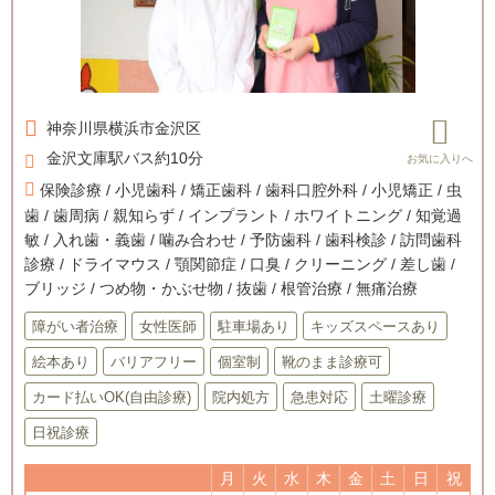
神奈川県
横浜市金沢区
金沢文庫駅バス約10分
保険診療 / 小児歯科 / 矯正歯科 / 歯科口腔外科 / 小児矯正 / 虫
歯 / 歯周病 / 親知らず / インプラント / ホワイトニング / 知覚過
敏 / 入れ歯・義歯 / 噛み合わせ / 予防歯科 / 歯科検診 / 訪問歯科
診療 / ドライマウス / 顎関節症 / 口臭 / クリーニング / 差し歯 /
ブリッジ / つめ物・かぶせ物 / 抜歯 / 根管治療 / 無痛治療
障がい者治療
女性医師
駐車場あり
キッズスペースあり
絵本あり
バリアフリー
個室制
靴のまま診療可
カード払いOK(自由診療)
院内処方
急患対応
土曜診療
日祝診療
月
火
水
木
金
土
日
祝