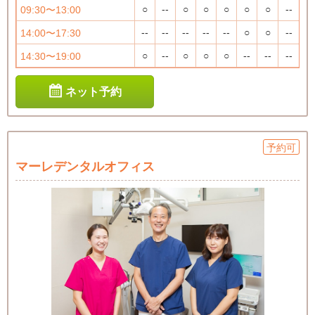
○
--
○
○
○
○
○
--
09:30〜13:00
--
--
--
--
--
○
○
--
14:00〜17:30
○
--
○
○
○
--
--
--
14:30〜19:00
ネット予約
予約可
マーレデンタルオフィス