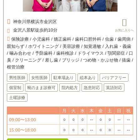
神奈川県
横浜市金沢区
金沢八景駅徒歩約10分
保険診療 / 小児歯科 / 矯正歯科 / 歯科口腔外科 / 虫歯 / 歯周病 /
親知らず / ホワイトニング / 美容診療 / 知覚過敏 / 入れ歯・義歯
/ 噛み合わせ / 予防歯科 / 歯科検診 / ドライマウス / 顎関節症 / 口
臭 / クリーニング / 差し歯 / ブリッジ / つめ物・かぶせ物 / 抜歯 /
根管治療
男性医師
女性医師
駐車場あり
絵本あり
バリアフリー
個室制
靴のまま診療可
院内処方
急患対応
英語対応
土曜診療
月
火
水
木
金
土
日
祝
○
○
○
--
○
○
--
--
09:00〜13:00
○
○
○
--
○
○
--
--
15:00〜18:00