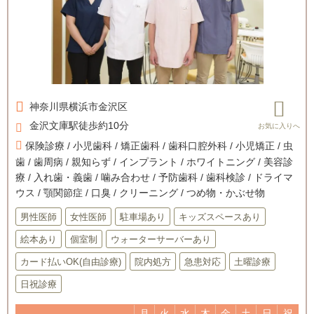
神奈川県
横浜市金沢区
金沢文庫駅徒歩約10分
保険診療 / 小児歯科 / 矯正歯科 / 歯科口腔外科 / 小児矯正 / 虫
歯 / 歯周病 / 親知らず / インプラント / ホワイトニング / 美容診
療 / 入れ歯・義歯 / 噛み合わせ / 予防歯科 / 歯科検診 / ドライマ
ウス / 顎関節症 / 口臭 / クリーニング / つめ物・かぶせ物
男性医師
女性医師
駐車場あり
キッズスペースあり
絵本あり
個室制
ウォーターサーバーあり
カード払いOK(自由診療)
院内処方
急患対応
土曜診療
日祝診療
月
火
水
木
金
土
日
祝