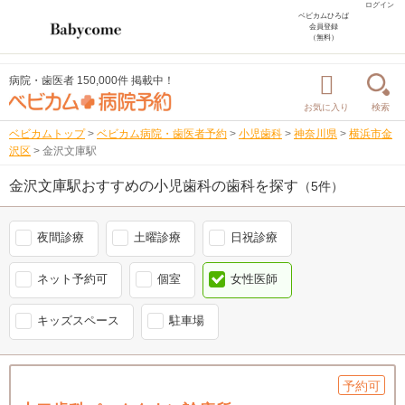
ログイン
ベビカムひろば
会員登録
（無料）
病院・歯医者 150,000件 掲載中！
お気に入り
検索
ベビカムトップ
>
ベビカム病院・歯医者予約
>
小児歯科
>
神奈川県
>
横浜市金
沢区
>
金沢文庫駅
金沢文庫駅おすすめの小児歯科の歯科を探す
（5件）
夜間診療
土曜診療
日祝診療
ネット予約可
個室
女性医師
キッズスペース
駐車場
予約可