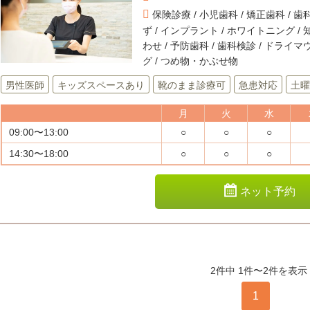
保険診療 / 小児歯科 / 矯正歯科 / 歯科
ず / インプラント / ホワイトニング / 
わせ / 予防歯科 / 歯科検診 / ドライマウ
グ / つめ物・かぶせ物
男性医師
キッズスペースあり
靴のまま診療可
急患対応
土曜
月
火
水
09:00〜13:00
○
○
○
14:30〜18:00
○
○
○
ネット予約
2件中 1件〜2件を表示
1