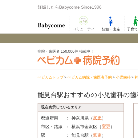
妊娠したらBabycome Since1998
コミュニティ
妊娠・出産
子育
病院・歯医者 150,000件 掲載中！
ベビカムトップ
>
ベビカム病院・歯医者予約
>
小児歯科
>
能見台駅おすすめの小児歯科の歯
現在表示しているエリア
変更
都道府県
神奈川県（
）
変更
市区・路線
横浜市金沢区（
）
変更
駅
能見台駅（
）