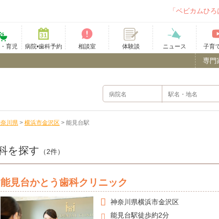
「ベビカムひろ
て・育児
病院•歯科予約
相談室
ニュース
子育
体験談
専門
神奈川県
>
横浜市金沢区
>
能見台駅
科を探す
（2件）
能見台かとう歯科クリニック
神奈川県
横浜市金沢区
能見台駅徒歩約2分