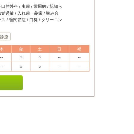
口腔外科 / 虫歯 / 歯周病 / 親知ら
知覚過敏 / 入れ歯・義歯 / 噛み合
ス / 顎関節症 / 口臭 / クリーニン
診療
木
金
土
日
祝
--
○
○
--
--
--
○
○
--
--