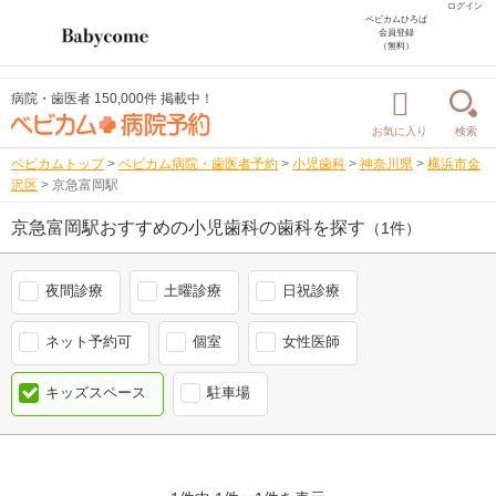
ログイン
ベビカムひろば
会員登録
（無料）
病院・歯医者 150,000件 掲載中！
お気に入り
検索
ベビカムトップ
>
ベビカム病院・歯医者予約
>
小児歯科
>
神奈川県
>
横浜市金
沢区
>
京急富岡駅
京急富岡駅おすすめの小児歯科の歯科を探す
（1件）
夜間診療
土曜診療
日祝診療
ネット予約可
個室
女性医師
キッズスペース
駐車場