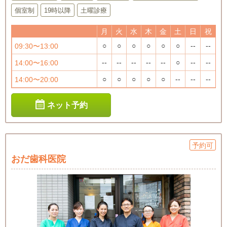
個室制
19時以降
土曜診療
月
火
水
木
金
土
日
祝
○
○
○
○
○
○
--
--
09:30〜13:00
--
--
--
--
--
○
--
--
14:00〜16:00
○
○
○
○
○
--
--
--
14:00〜20:00
ネット予約
予約可
おだ歯科医院