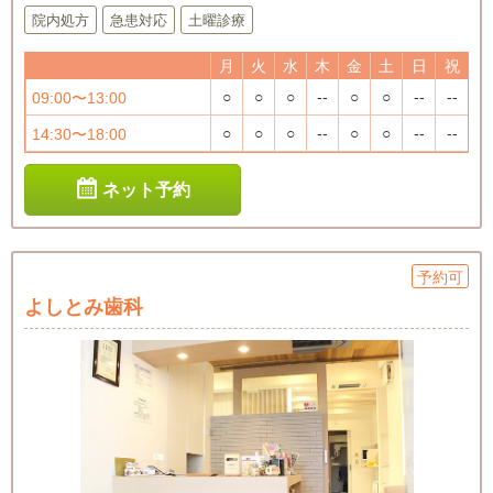
院内処方
急患対応
土曜診療
月
火
水
木
金
土
日
祝
○
○
○
--
○
○
--
--
09:00〜13:00
○
○
○
--
○
○
--
--
14:30〜18:00
ネット予約
予約可
よしとみ歯科