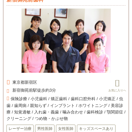
東京都
新宿区
新宿御苑前駅徒歩約3分
保険診療 / 小児歯科 / 矯正歯科 / 歯科口腔外科 / 小児矯正 / 虫
歯 / 歯周病 / 親知らず / インプラント / ホワイトニング / 美容診
療 / 知覚過敏 / 入れ歯・義歯 / 噛み合わせ / 歯科検診 / 顎関節症 /
クリーニング / つめ物・かぶせ物
レーザー治療
男性医師
女性医師
キッズスペースあり