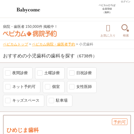
ログイン
ベビカムひろば
会員登録
（無料）
病院・歯医者 150,000件 掲載中！
お気に入り
検索
ベビカムトップ
>
ベビカム病院・歯医者予約
>
小児歯科
おすすめの小児歯科の歯科を探す
（6738件）
夜間診療
土曜診療
日祝診療
ネット予約可
個室
女性医師
キッズスペース
駐車場
予約可
ひめじま歯科