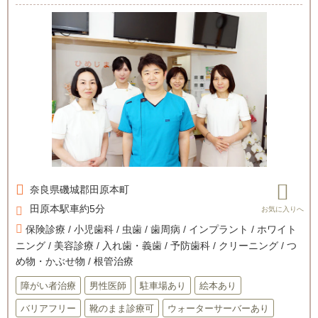
奈良県
磯城郡田原本町
田原本駅車約5分
保険診療 / 小児歯科 / 虫歯 / 歯周病 / インプラント / ホワイト
ニング / 美容診療 / 入れ歯・義歯 / 予防歯科 / クリーニング / つ
め物・かぶせ物 / 根管治療
障がい者治療
男性医師
駐車場あり
絵本あり
バリアフリー
靴のまま診療可
ウォーターサーバーあり