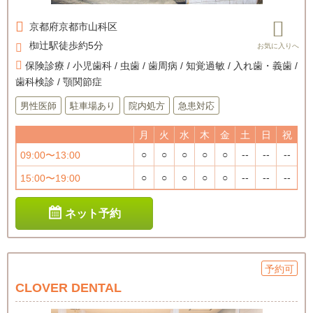
京都府
京都市山科区
椥辻駅徒歩約5分
保険診療 / 小児歯科 / 虫歯 / 歯周病 / 知覚過敏 / 入れ歯・義歯 /
歯科検診 / 顎関節症
男性医師
駐車場あり
院内処方
急患対応
月
火
水
木
金
土
日
祝
○
○
○
○
○
--
--
--
09:00〜13:00
○
○
○
○
○
--
--
--
15:00〜19:00
ネット予約
予約可
CLOVER DENTAL