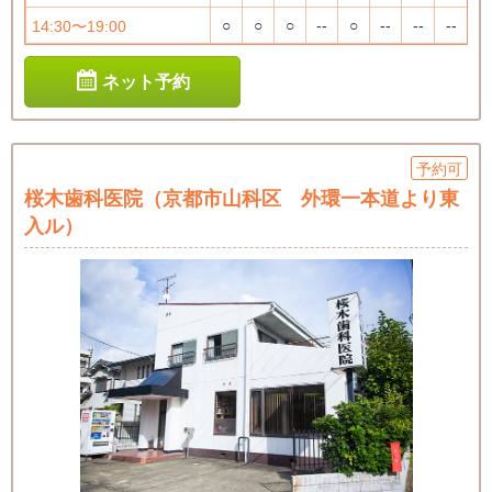
○
○
○
--
○
--
--
--
14:30〜19:00
ネット予約
予約可
桜木歯科医院（京都市山科区 外環一本道より東
入ル）