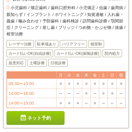
小児歯科 / 矯正歯科 / 歯科口腔外科 / 小児矯正 / 虫歯 / 歯周病 /
親知らず / インプラント / ホワイトニング / 知覚過敏 / 入れ歯・
義歯 / 噛み合わせ / 予防歯科 / 歯科検診 / 訪問歯科診療 / 顎関節
症 / クリーニング / 差し歯 / ブリッジ / つめ物・かぶせ物 / 抜歯 /
根管治療
レーザー治療
駐車場あり
バリアフリー
個室制
カード払いOK(自由診療)
カード払いOK(保険診療)
院内処方
急患対応
土曜診療
日祝診療
月
火
水
木
金
土
日
祝
○
○
○
○
○
○
○
○
09:30〜13:00
--
--
--
○
--
○
○
--
14:00〜18:00
○
○
○
--
○
--
--
--
14:00〜19:00
ネット予約