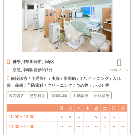
神奈川県
川崎市川崎区
京急川崎駅徒歩約1分
保険診療 / 小児歯科 / 虫歯 / 歯周病 / ホワイトニング / 入れ
歯・義歯 / 予防歯科 / クリーニング / つめ物・かぶせ物
院内処方
急患対応
19時以降
土曜診療
日祝診療
月
火
水
木
金
土
日
祝
○
○
○
--
○
○
○
--
10:00〜13:00
--
--
--
--
--
○
--
--
14:30〜17:00