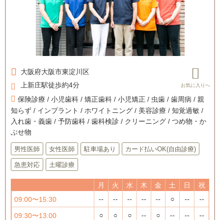
大阪府
大阪市東淀川区
上新庄駅徒歩約4分
保険診療 / 小児歯科 / 矯正歯科 / 小児矯正 / 虫歯 / 歯周病 / 親
知らず / インプラント / ホワイトニング / 美容診療 / 知覚過敏 /
入れ歯・義歯 / 予防歯科 / 歯科検診 / クリーニング / つめ物・か
ぶせ物
男性医師
女性医師
駐車場あり
カード払いOK(自由診療)
急患対応
土曜診療
月
火
水
木
金
土
日
祝
--
--
--
--
--
○
--
--
09:00〜15:30
○
○
○
--
○
--
--
--
09:30〜13:00