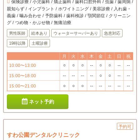
保険診療 / 小児歯科 / 矯正歯科 / 歯科口腔外科 / 虫歯 / 歯周病 /
親知らず / インプラント / ホワイトニング / 美容診療 / 入れ歯・
義歯 / 噛み合わせ / 予防歯科 / 歯科検診 / 顎関節症 / クリーニン
グ / つめ物・かぶせ物 / 無痛治療
男性医師
絵本あり
ウォーターサーバーあり
急患対応
19時以降
土曜診療
月
火
水
木
金
土
日
祝
○
○
○
--
○
○
--
--
10:00〜13:00
--
--
--
--
○
○
--
--
15:00〜18:00
○
○
○
--
--
--
--
--
15:00〜21:00
ネット予約
予約可
すわ公園デンタルクリニック