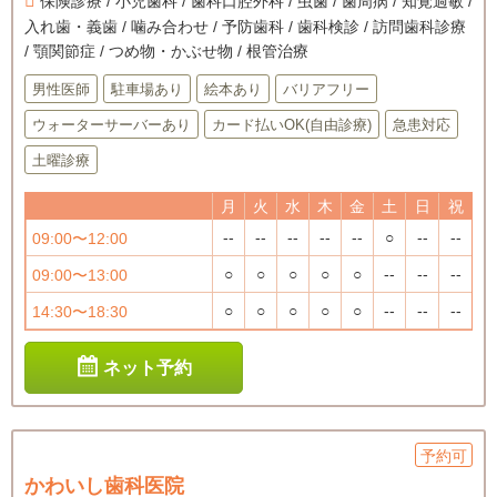
保険診療 / 小児歯科 / 歯科口腔外科 / 虫歯 / 歯周病 / 知覚過敏 /
入れ歯・義歯 / 噛み合わせ / 予防歯科 / 歯科検診 / 訪問歯科診療
/ 顎関節症 / つめ物・かぶせ物 / 根管治療
男性医師
駐車場あり
絵本あり
バリアフリー
ウォーターサーバーあり
カード払いOK(自由診療)
急患対応
土曜診療
月
火
水
木
金
土
日
祝
--
--
--
--
--
○
--
--
09:00〜12:00
○
○
○
○
○
--
--
--
09:00〜13:00
○
○
○
○
○
--
--
--
14:30〜18:30
ネット予約
予約可
かわいし歯科医院