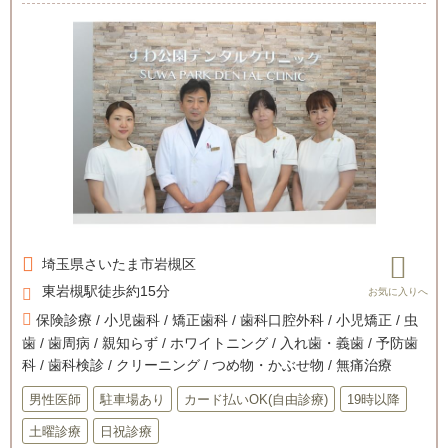
埼玉県
さいたま市岩槻区
東岩槻駅徒歩約15分
保険診療 / 小児歯科 / 矯正歯科 / 歯科口腔外科 / 小児矯正 / 虫
歯 / 歯周病 / 親知らず / ホワイトニング / 入れ歯・義歯 / 予防歯
科 / 歯科検診 / クリーニング / つめ物・かぶせ物 / 無痛治療
男性医師
駐車場あり
カード払いOK(自由診療)
19時以降
土曜診療
日祝診療