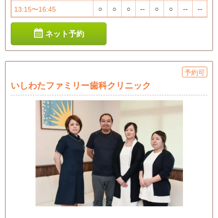
○
○
○
--
○
○
--
--
13:15〜16:45
ネット予約
予約可
いしわたファミリー歯科クリニック