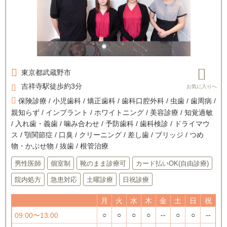
東京都
武蔵野市
吉祥寺駅徒歩約3分
保険診療 / 小児歯科 / 矯正歯科 / 歯科口腔外科 / 虫歯 / 歯周病 /
親知らず / インプラント / ホワイトニング / 美容診療 / 知覚過敏
/ 入れ歯・義歯 / 噛み合わせ / 予防歯科 / 歯科検診 / ドライマウ
ス / 顎関節症 / 口臭 / クリーニング / 差し歯 / ブリッジ / つめ
物・かぶせ物 / 抜歯 / 根管治療
男性医師
個室制
靴のまま診療可
カード払いOK(自由診療)
院内処方
急患対応
土曜診療
日祝診療
月
火
水
木
金
土
日
祝
○
○
○
○
--
○
○
--
09:00〜13:00