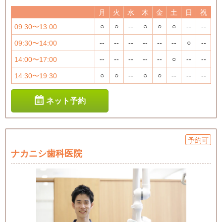
月
火
水
木
金
土
日
祝
○
○
--
○
○
○
--
--
09:30〜13:00
--
--
--
--
--
--
○
--
09:30〜14:00
--
--
--
--
--
○
--
--
14:00〜17:00
○
○
--
○
○
--
--
--
14:30〜19:30
ネット予約
予約可
ナカニシ歯科医院