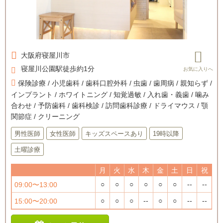
大阪府
寝屋川市
寝屋川公園駅徒歩約1分
保険診療 / 小児歯科 / 歯科口腔外科 / 虫歯 / 歯周病 / 親知らず /
インプラント / ホワイトニング / 知覚過敏 / 入れ歯・義歯 / 噛み
合わせ / 予防歯科 / 歯科検診 / 訪問歯科診療 / ドライマウス / 顎
関節症 / クリーニング
男性医師
女性医師
キッズスペースあり
19時以降
土曜診療
月
火
水
木
金
土
日
祝
○
○
○
○
○
○
--
--
09:00〜13:00
○
○
○
--
○
○
--
--
15:00〜20:00