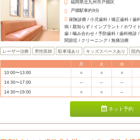
福岡県
北九州市戸畑区
戸畑駅車約9分
保険診療 / 小児歯科 / 矯正歯科 / 歯科
病 / 親知らず / インプラント / ホワイ
歯 / 噛み合わせ / 予防歯科 / 歯科検診 
関節症 / クリーニング / 無痛治療
レーザー治療
男性医師
駐車場あり
キッズスペースあり
院内
月
火
水
10:00〜13:00
○
○
○
14:30〜17:00
--
--
--
14:30〜19:00
○
○
--
ネット予約