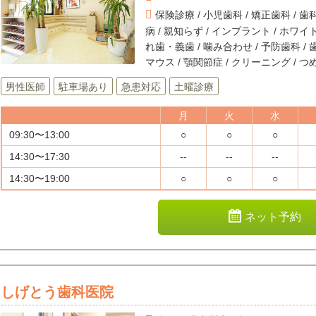
保険診療 / 小児歯科 / 矯正歯科 / 歯科
病 / 親知らず / インプラント / ホワイト
れ歯・義歯 / 噛み合わせ / 予防歯科 / 
マウス / 顎関節症 / クリーニング / 
男性医師
駐車場あり
急患対応
土曜診療
月
火
水
09:30〜13:00
○
○
○
14:30〜17:30
--
--
--
14:30〜19:00
○
○
○
ネット予約
しげとう歯科医院