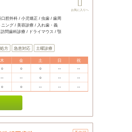
口腔外科 / 小児矯正 / 虫歯 / 歯周
トニング / 美容診療 / 入れ歯・義
/ 訪問歯科診療 / ドライマウス / 顎
処方
急患対応
土曜診療
木
金
土
日
祝
○
○
○
--
--
--
--
○
--
--
○
○
--
--
--