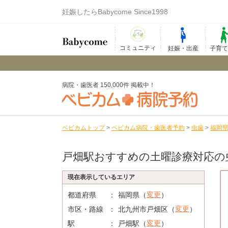
妊娠したらBabycome Since1998
コミュニティ
妊娠・出産
子育
病院・歯医者 150,000件 掲載中！
ベビカムトップ
>
ベビカム病院・歯医者予約
>
虫歯
>
福岡
戸畑駅おすすめの土曜診療対応の
現在表示しているエリア
変更
都道府県
福岡県（
）
変更
市区・路線
北九州市戸畑区（
）
変更
駅
戸畑駅（
）