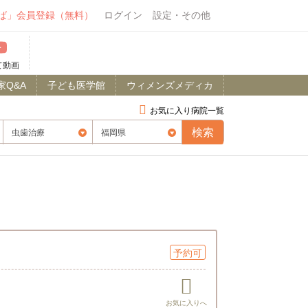
ば」会員登録（無料）
ログイン
設定・その他
て動画
家Q&A
子ども医学館
ウィメンズメディカ
お気に入り病院一覧
予約可