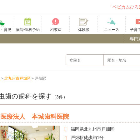
「ベビカムひろ
て・育児
病院•歯科予約
相談室
ニュース
子育
体験談
専門
県
>
北九州市戸畑区
>
戸畑駅
虫歯の歯科を探す
（3件）
医療法人 本城歯科医院
福岡県
北九州市戸畑区
戸畑駅徒歩約1分