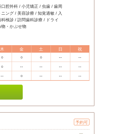
口腔外科 / 小児矯正 / 虫歯 / 歯周
ニング / 美容診療 / 知覚過敏 / 入
歯科検診 / 訪問歯科診療 / ドライ
つめ物・かぶせ物
木
金
土
日
祝
○
○
○
--
--
○
--
--
--
--
--
○
--
--
--
予約可