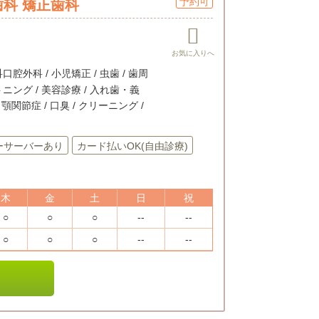
予約可
科 矯正歯科
口腔外科 / 小児矯正 / 虫歯 / 歯周
トニング / 美容診療 / 入れ歯・義
 顎関節症 / 口臭 / クリーニング /
ーサーバーあり
カード払いOK(自由診療)
木
金
土
日
祝
○
○
○
--
--
○
○
○
--
--