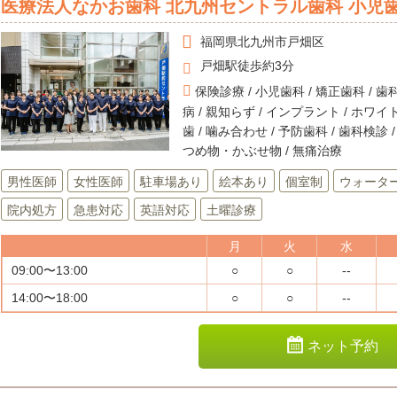
医療法人なかお歯科 北九州セントラル歯科 小児歯
福岡県
北九州市戸畑区
戸畑駅徒歩約3分
保険診療 / 小児歯科 / 矯正歯科 / 歯科
病 / 親知らず / インプラント / ホワイ
歯 / 噛み合わせ / 予防歯科 / 歯科検診 /
つめ物・かぶせ物 / 無痛治療
男性医師
女性医師
駐車場あり
絵本あり
個室制
ウォータ
院内処方
急患対応
英語対応
土曜診療
月
火
水
09:00〜13:00
○
○
--
14:00〜18:00
○
○
--
ネット予約