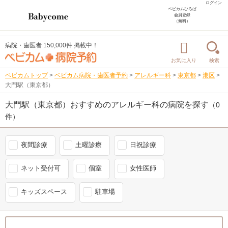
ログイン
ベビカムひろば
会員登録
（無料）
病院・歯医者 150,000件 掲載中！
お気に入り
検索
ベビカムトップ
>
ベビカム病院・歯医者予約
>
アレルギー科
>
東京都
>
港区
>
大門駅（東京都）
大門駅（東京都）おすすめのアレルギー科の病院を探す
（0
件）
夜間診療
土曜診療
日祝診療
ネット受付可
個室
女性医師
キッズスペース
駐車場