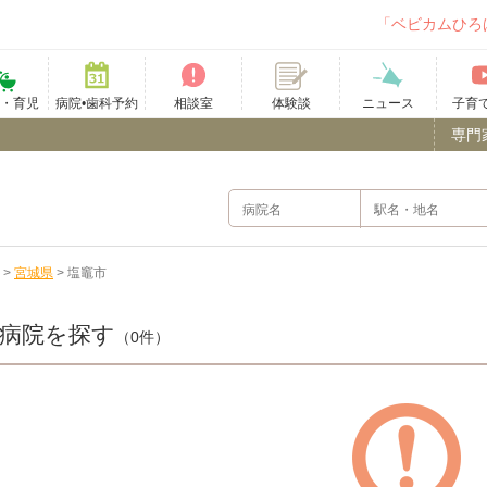
「ベビカムひろ
て・育児
病院•歯科予約
相談室
ニュース
子育
体験談
専門
>
宮城県
>
塩竈市
病院を探す
（0件）