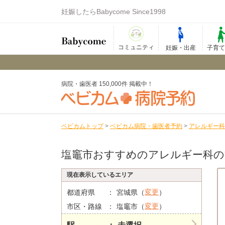
妊娠したらBabycome Since1998
コミュニティ
妊娠・出産
子育
病院・歯医者 150,000件 掲載中！
ベビカムトップ
>
ベビカム病院・歯医者予約
>
アレルギー科
塩竈市おすすめのアレルギー科の
現在表示しているエリア
変更
都道府県
宮城県（
）
変更
市区・路線
塩竈市（
）