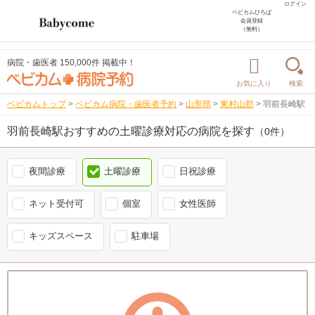
ログイン
ベビカムひろば
会員登録
（無料）
病院・歯医者 150,000件 掲載中！
お気に入り
検索
ベビカムトップ
>
ベビカム病院・歯医者予約
>
山形県
>
東村山郡
>
羽前長崎駅
羽前長崎駅おすすめの土曜診療対応の病院を探す
（0件）
夜間診療
土曜診療
日祝診療
ネット受付可
個室
女性医師
キッズスペース
駐車場