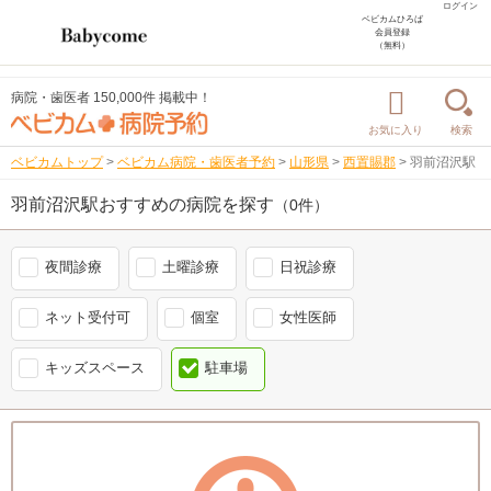
ログイン
ベビカムひろば
会員登録
（無料）
病院・歯医者 150,000件 掲載中！
お気に入り
検索
ベビカムトップ
>
ベビカム病院・歯医者予約
>
山形県
>
西置賜郡
>
羽前沼沢駅
羽前沼沢駅おすすめの病院を探す
（0件）
夜間診療
土曜診療
日祝診療
ネット受付可
個室
女性医師
キッズスペース
駐車場