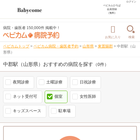
ログイン
ベビカムひろば
会員登録
（無料）
病院・歯医者 150,000件 掲載中！
お気に入り
検索
ベビカムトップ
>
ベビカム病院・歯医者予約
>
山形県
>
東置賜郡
>
中郡駅（山
形県）
中郡駅（山形県）おすすめの病院を探す
（0件）
夜間診療
土曜診療
日祝診療
ネット受付可
個室
女性医師
キッズスペース
駐車場