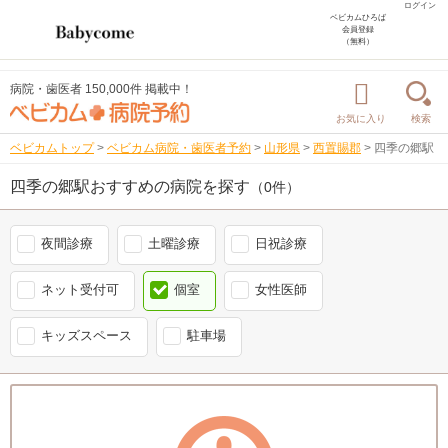
ログイン
ベビカムひろば
会員登録
（無料）
病院・歯医者 150,000件 掲載中！
お気に入り
検索
ベビカムトップ
>
ベビカム病院・歯医者予約
>
山形県
>
西置賜郡
>
四季の郷駅
四季の郷駅おすすめの病院を探す
（0件）
夜間診療
土曜診療
日祝診療
ネット受付可
個室
女性医師
キッズスペース
駐車場