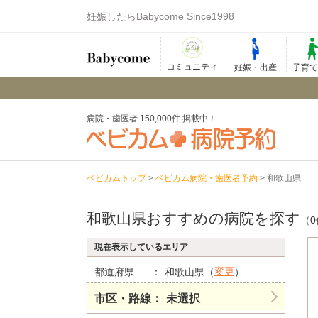
妊娠したらBabycome Since1998
コミュニティ
妊娠・出産
子育
病院・歯医者 150,000件 掲載中！
ベビカムトップ
>
ベビカム病院・歯医者予約
>
和歌山県
和歌山県おすすめの病院を探す
（0
現在表示しているエリア
変更
都道府県
和歌山県（
）
市区・路線
未選択