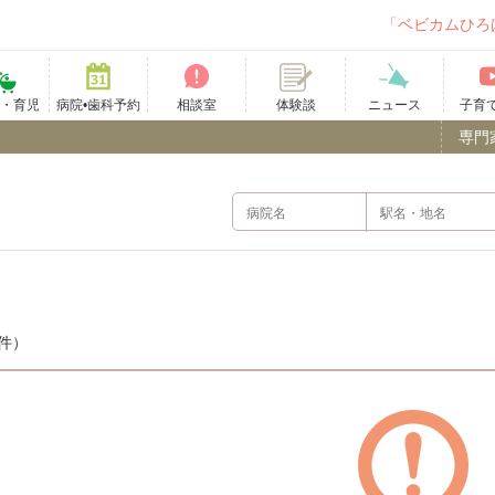
「ベビカムひろ
て・育児
病院•歯科予約
相談室
ニュース
子育
体験談
専門
件）