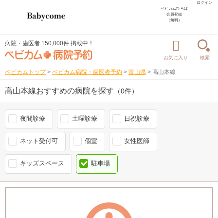
ログイン
ベビカムひろば
会員登録
（無料）
病院・歯医者 150,000件 掲載中！
お気に入り
検索
ベビカムトップ
>
ベビカム病院・歯医者予約
>
富山県
>
高山本線
高山本線おすすめの病院を探す
（0件）
夜間診療
土曜診療
日祝診療
ネット受付可
個室
女性医師
キッズスペース
駐車場