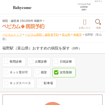
ログイン
ベビカムひろば
会員登録
（無料）
病院・歯医者 150,000件 掲載中！
お気に入り
検索
ベビカムトップ
>
ベビカム病院・歯医者予約
>
富山県
>
南砺市
>
福野駅（富山
県）
福野駅（富山県）おすすめの病院を探す
（0件）
夜間診療
土曜診療
日祝診療
ネット受付可
個室
女性医師
キッズスペース
駐車場