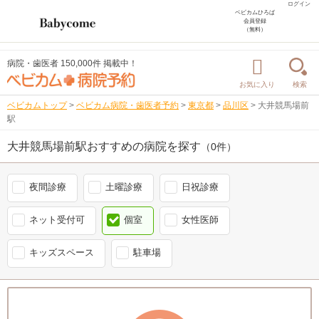
ログイン
ベビカムひろば
会員登録
（無料）
病院・歯医者 150,000件 掲載中！
お気に入り
検索
ベビカムトップ
>
ベビカム病院・歯医者予約
>
東京都
>
品川区
>
大井競馬場前
駅
大井競馬場前駅おすすめの病院を探す
（0件）
夜間診療
土曜診療
日祝診療
ネット受付可
個室
女性医師
キッズスペース
駐車場