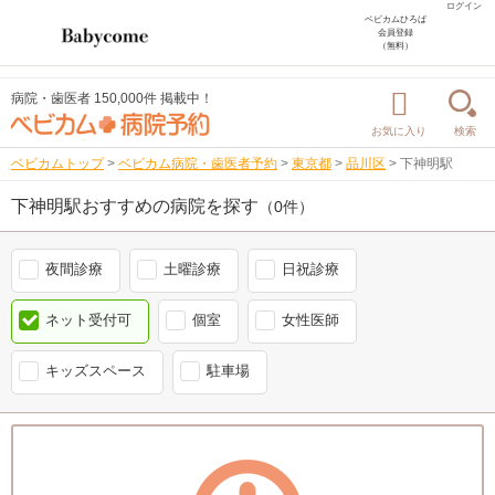
ログイン
ベビカムひろば
会員登録
（無料）
病院・歯医者 150,000件 掲載中！
お気に入り
検索
ベビカムトップ
>
ベビカム病院・歯医者予約
>
東京都
>
品川区
>
下神明駅
下神明駅おすすめの病院を探す
（0件）
夜間診療
土曜診療
日祝診療
ネット受付可
個室
女性医師
キッズスペース
駐車場