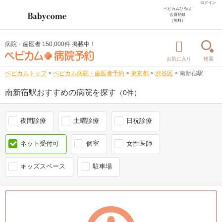
ログイン
ベビカムひろば
会員登録
（無料）
病院・歯医者 150,000件 掲載中！
お気に入り
検索
ベビカムトップ
>
ベビカム病院・歯医者予約
>
東京都
>
渋谷区
>
南新宿駅
南新宿駅おすすめの病院を探す
（0件）
夜間診療
土曜診療
日祝診療
ネット受付可
個室
女性医師
キッズスペース
駐車場