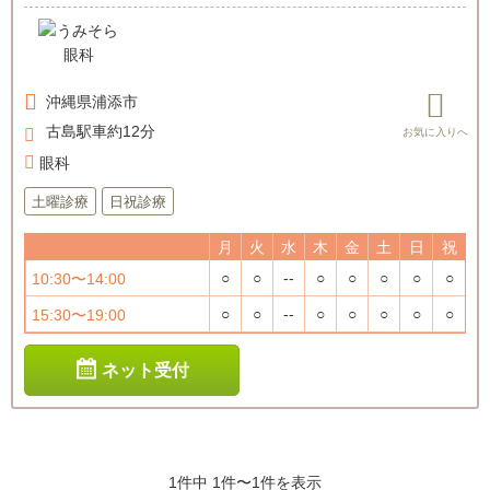
沖縄県
浦添市
古島駅車約12分
眼科
土曜診療
日祝診療
月
火
水
木
金
土
日
祝
○
○
--
○
○
○
○
○
10:30〜14:00
○
○
--
○
○
○
○
○
15:30〜19:00
ネット受付
1件中 1件〜1件を表示