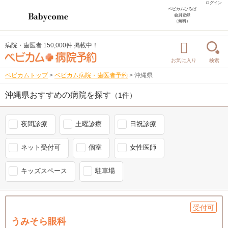
ログイン
ベビカムひろば
会員登録
（無料）
病院・歯医者 150,000件 掲載中！
お気に入り
検索
ベビカムトップ
>
ベビカム病院・歯医者予約
>
沖縄県
沖縄県おすすめの病院を探す
（1件）
夜間診療
土曜診療
日祝診療
ネット受付可
個室
女性医師
キッズスペース
駐車場
受付可
うみそら眼科