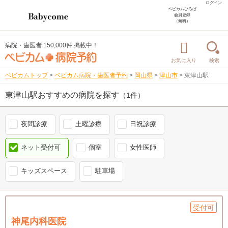
ログイン
ベビカムひろば
会員登録
（無料）
病院・歯医者 150,000件 掲載中！
お気に入り
検索
ベビカムトップ
>
ベビカム病院・歯医者予約
>
岡山県
>
津山市
>
東津山駅
東津山駅おすすめの病院を探す
（1件）
夜間診療
土曜診療
日祝診療
ネット受付可
個室
女性医師
キッズスペース
駐車場
受付可
神尾内科医院