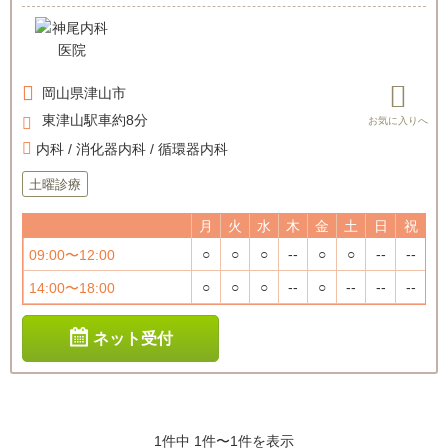
岡山県
津山市
東津山駅車約8分
内科 / 消化器内科 / 循環器内科
土曜診療
月
火
水
木
金
土
日
祝
○
○
○
--
○
○
--
--
09:00〜12:00
○
○
○
--
○
--
--
--
14:00〜18:00
ネット受付
1件中 1件〜1件を表示