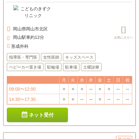
岡山県
岡山市北区
岡山駅車約12分
形成外科
指導医・専門医
女性医師
キッズスペース
ベビーカー置き場
駐輪場
駐車場
土曜診療
月
火
水
木
金
土
日
祝
○
○
○
--
○
○
--
--
09:00〜12:00
○
○
--
--
○
--
--
--
14:30〜17:30
ネット受付