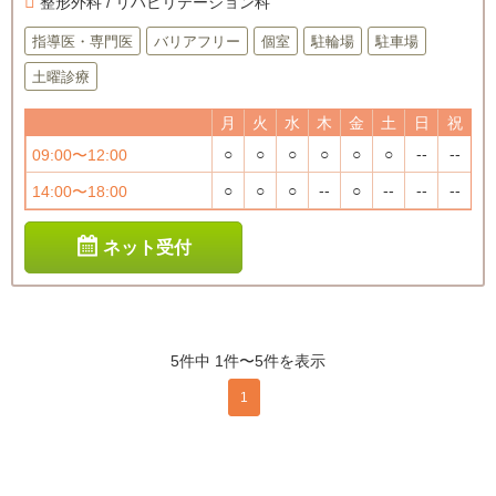
整形外科 / リハビリテーション科
指導医・専門医
バリアフリー
個室
駐輪場
駐車場
土曜診療
月
火
水
木
金
土
日
祝
○
○
○
○
○
○
--
--
09:00〜12:00
○
○
○
--
○
--
--
--
14:00〜18:00
ネット受付
5件中 1件〜5件を表示
1