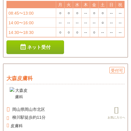
月
火
水
木
金
土
日
祝
○
○
○
--
○
○
--
--
08:45〜13:00
--
--
--
--
--
○
--
--
14:00〜16:00
○
○
○
--
○
--
--
--
14:30〜18:30
ネット受付
受付可
大森皮膚科
岡山県
岡山市北区
柳川駅徒歩約11分
皮膚科