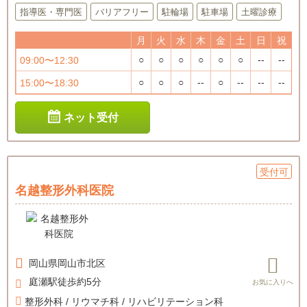
指導医・専門医
バリアフリー
駐輪場
駐車場
土曜診療
月
火
水
木
金
土
日
祝
○
○
○
○
○
○
--
--
09:00〜12:30
○
○
○
--
○
--
--
--
15:00〜18:30
ネット受付
受付可
名越整形外科医院
岡山県
岡山市北区
庭瀬駅徒歩約5分
整形外科 / リウマチ科 / リハビリテーション科