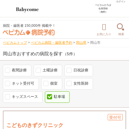
ログイン
ベビカムひろば
会員登録
（無料）
病院・歯医者 150,000件 掲載中！
お気に入り
検索
ベビカムトップ
>
ベビカム病院・歯医者予約
>
岡山県
>
岡山市
岡山市おすすめの病院を探す
（5件）
夜間診療
土曜診療
日祝診療
ネット受付可
個室
女性医師
キッズスペース
駐車場
受付可
こどものきずクリニック