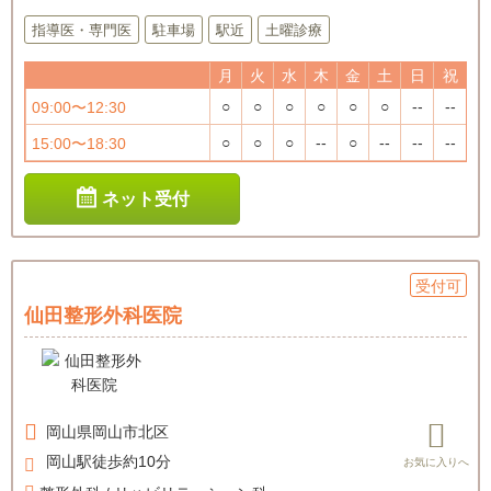
指導医・専門医
駐車場
駅近
土曜診療
月
火
水
木
金
土
日
祝
○
○
○
○
○
○
--
--
09:00〜12:30
○
○
○
--
○
--
--
--
15:00〜18:30
ネット受付
受付可
仙田整形外科医院
岡山県
岡山市北区
岡山駅徒歩約10分