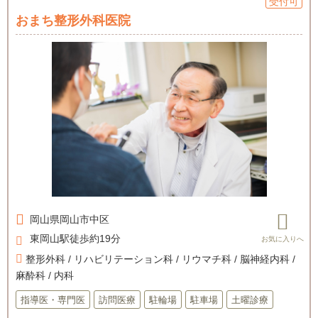
受付可
おまち整形外科医院
岡山県
岡山市中区
東岡山駅徒歩約19分
整形外科 / リハビリテーション科 / リウマチ科 / 脳神経内科 /
麻酔科 / 内科
指導医・専門医
訪問医療
駐輪場
駐車場
土曜診療