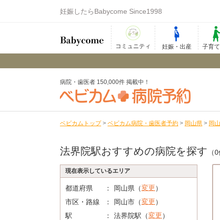
妊娠したらBabycome Since1998
コミュニティ
妊娠・出産
子育
病院・歯医者 150,000件 掲載中！
ベビカムトップ
>
ベビカム病院・歯医者予約
>
岡山県
>
岡
法界院駅おすすめの病院を探す
（0
現在表示しているエリア
変更
都道府県
岡山県（
）
変更
市区・路線
岡山市（
）
変更
駅
法界院駅（
）