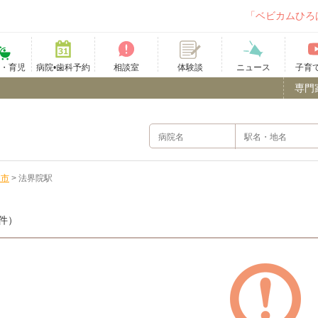
「ベビカムひろ
て・育児
病院•歯科予約
相談室
ニュース
子育
体験談
専門
山市
>
法界院駅
件）