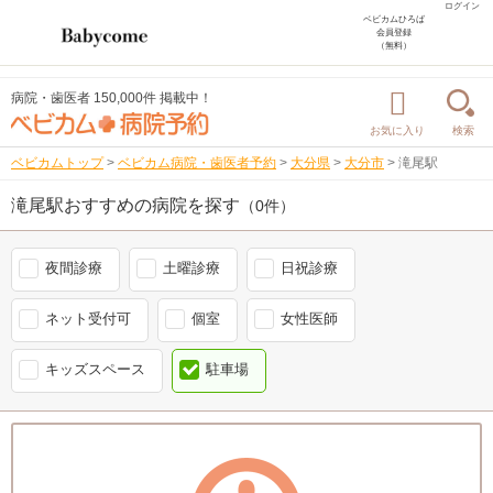
ログイン
ベビカムひろば
会員登録
（無料）
病院・歯医者 150,000件 掲載中！
お気に入り
検索
ベビカムトップ
>
ベビカム病院・歯医者予約
>
大分県
>
大分市
>
滝尾駅
滝尾駅おすすめの病院を探す
（0件）
夜間診療
土曜診療
日祝診療
ネット受付可
個室
女性医師
キッズスペース
駐車場