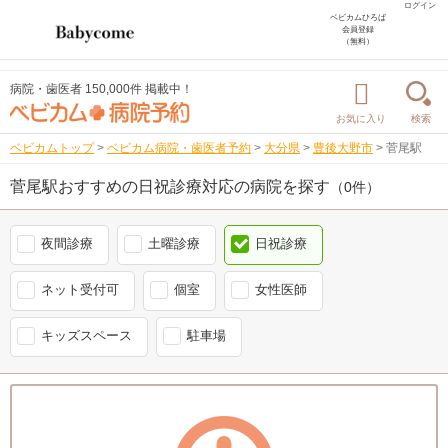
ログイン
ベビカムひろば
会員登録
（無料）
病院・歯医者 150,000件 掲載中！
お気に入り
検索
ベビカムトップ
>
ベビカム病院・歯医者予約
>
大分県
>
豊後大野市
>
菅尾駅
菅尾駅おすすめの日祝診療対応の病院を探す
（0件）
夜間診療
土曜診療
日祝診療
ネット受付可
個室
女性医師
キッズスペース
駐車場