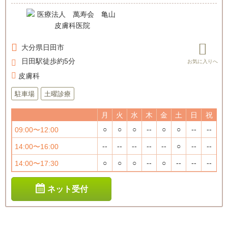
大分県
日田市
日田駅徒歩約5分
皮膚科
駐車場
土曜診療
月
火
水
木
金
土
日
祝
○
○
○
--
○
○
--
--
09:00〜12:00
--
--
--
--
--
○
--
--
14:00〜16:00
○
○
○
--
○
--
--
--
14:00〜17:30
ネット受付