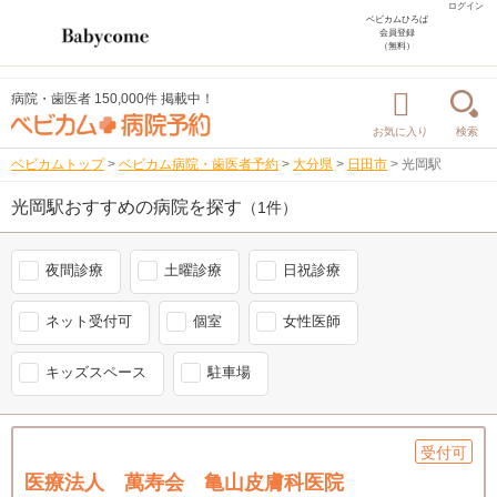
ログイン
ベビカムひろば
会員登録
（無料）
病院・歯医者 150,000件 掲載中！
お気に入り
検索
ベビカムトップ
>
ベビカム病院・歯医者予約
>
大分県
>
日田市
>
光岡駅
光岡駅おすすめの病院を探す
（1件）
夜間診療
土曜診療
日祝診療
ネット受付可
個室
女性医師
キッズスペース
駐車場
受付可
医療法人 萬寿会 亀山皮膚科医院