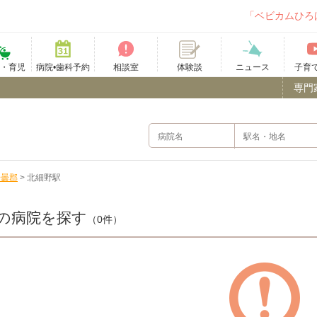
「ベビカムひろ
て・育児
病院•歯科予約
相談室
ニュース
子育
体験談
専門
安曇郡
>
北細野駅
の病院を探す
（0件）