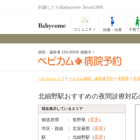
妊娠したらBabycome Since1998
コミュニティ
妊娠・出産
子育
病院・歯医者 150,000件 掲載中！
ベビカムトップ
>
ベビカム病院・歯医者予約
>
長野県
>
北
北細野駅おすすめの夜間診療対応
現在表示しているエリア
変更
都道府県
長野県（
）
変更
市区・路線
北安曇郡（
）
変更
駅
北細野駅（
）