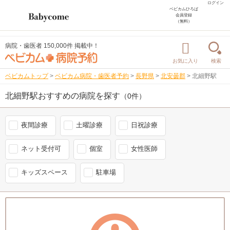
ログイン
ベビカムひろば
会員登録
（無料）
病院・歯医者 150,000件 掲載中！
お気に入り
検索
ベビカムトップ
>
ベビカム病院・歯医者予約
>
長野県
>
北安曇郡
>
北細野駅
北細野駅おすすめの病院を探す
（0件）
夜間診療
土曜診療
日祝診療
ネット受付可
個室
女性医師
キッズスペース
駐車場