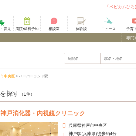
「ベビカムひろ
て・育児
病院•歯科予約
相談室
ニュース
子育
体験談
専門
戸市中央区
>
ハーバーランド駅
を探す
（1件）
神戸消化器・内視鏡クリニック
兵庫県
神戸市中央区
神戸駅(兵庫県)徒歩約4分