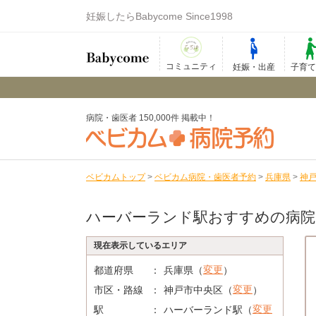
妊娠したらBabycome Since1998
コミュニティ
妊娠・出産
子育
病院・歯医者 150,000件 掲載中！
ベビカムトップ
>
ベビカム病院・歯医者予約
>
兵庫県
>
神
ハーバーランド駅おすすめの病院
現在表示しているエリア
変更
都道府県
兵庫県（
）
変更
市区・路線
神戸市中央区（
）
変更
駅
ハーバーランド駅（