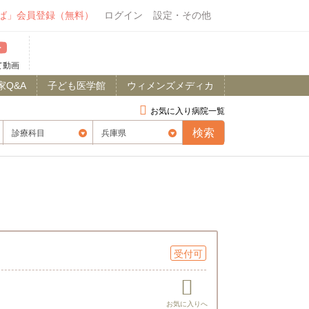
ば」会員登録（無料）
ログイン
設定・その他
て動画
家Q&A
子ども医学館
ウィメンズメディカ
お気に入り病院一覧
受付可