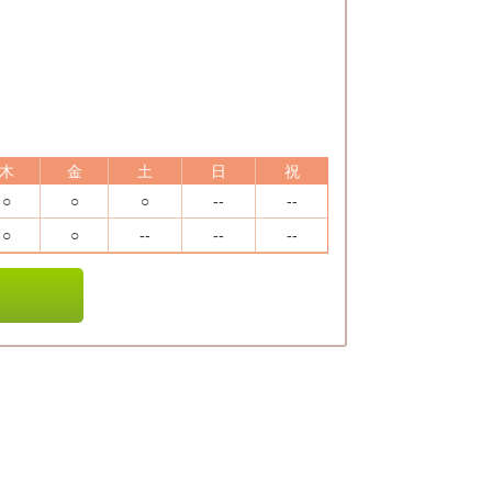
木
金
土
日
祝
○
○
○
--
--
○
○
--
--
--