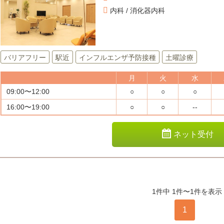
内科 / 消化器内科
バリアフリー
駅近
インフルエンザ予防接種
土曜診療
月
火
水
09:00〜12:00
○
○
○
16:00〜19:00
○
○
--
ネット受付
1件中 1件〜1件を表示
1