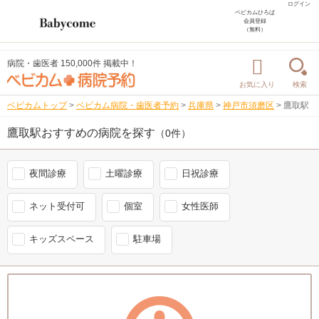
ログイン
ベビカムひろば
会員登録
（無料）
病院・歯医者 150,000件 掲載中！
お気に入り
検索
ベビカムトップ
>
ベビカム病院・歯医者予約
>
兵庫県
>
神戸市須磨区
>
鷹取駅
鷹取駅おすすめの病院を探す
（0件）
夜間診療
土曜診療
日祝診療
ネット受付可
個室
女性医師
キッズスペース
駐車場