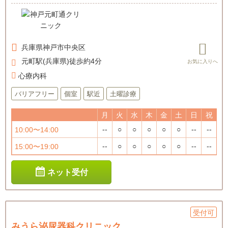
兵庫県
神戸市中央区
元町駅(兵庫県)徒歩約4分
心療内科
バリアフリー
個室
駅近
土曜診療
月
火
水
木
金
土
日
祝
--
○
○
○
○
○
--
--
10:00〜14:00
--
○
○
○
○
○
--
--
15:00〜19:00
ネット受付
受付可
みうら泌尿器科クリニック