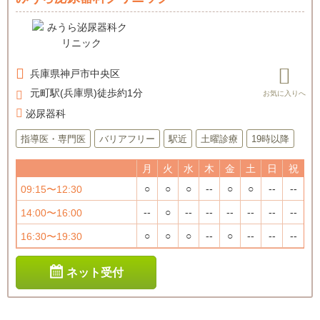
兵庫県
神戸市中央区
元町駅(兵庫県)徒歩約1分
泌尿器科
指導医・専門医
バリアフリー
駅近
土曜診療
19時以降
月
火
水
木
金
土
日
祝
○
○
○
--
○
○
--
--
09:15〜12:30
--
○
--
--
--
--
--
--
14:00〜16:00
○
○
○
--
○
--
--
--
16:30〜19:30
ネット受付