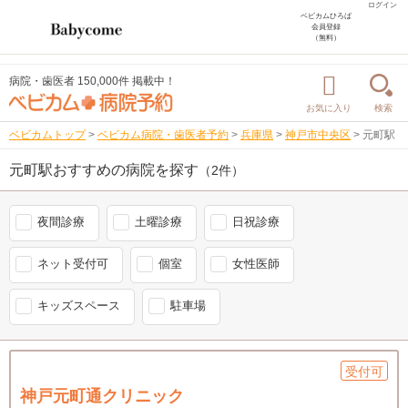
ログイン
ベビカムひろば
会員登録
（無料）
病院・歯医者 150,000件 掲載中！
お気に入り
検索
ベビカムトップ
>
ベビカム病院・歯医者予約
>
兵庫県
>
神戸市中央区
>
元町駅
元町駅おすすめの病院を探す
（2件）
夜間診療
土曜診療
日祝診療
ネット受付可
個室
女性医師
キッズスペース
駐車場
受付可
神戸元町通クリニック