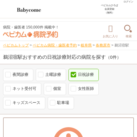
ログイン
ベビカムひろば
会員登録
（無料）
病院・歯医者 150,000件 掲載中！
お気に入り
検索
ベビカムトップ
>
ベビカム病院・歯医者予約
>
岐阜県
>
各務原市
>
鵜沼宿駅
鵜沼宿駅おすすめの日祝診療対応の病院を探す
（0件）
夜間診療
土曜診療
日祝診療
ネット受付可
個室
女性医師
キッズスペース
駐車場