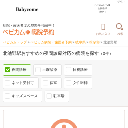
ログイン
ベビカムひろば
会員登録
（無料）
病院・歯医者 150,000件 掲載中！
お気に入り
検索
ベビカムトップ
>
ベビカム病院・歯医者予約
>
岐阜県
>
揖斐郡
>
北池野駅
北池野駅おすすめの夜間診療対応の病院を探す
（0件）
夜間診療
土曜診療
日祝診療
ネット受付可
個室
女性医師
キッズスペース
駐車場