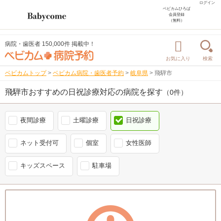
ログイン
ベビカムひろば
会員登録
（無料）
病院・歯医者 150,000件 掲載中！
お気に入り
検索
ベビカムトップ
>
ベビカム病院・歯医者予約
>
岐阜県
>
飛騨市
飛騨市おすすめの日祝診療対応の病院を探す
（0件）
夜間診療
土曜診療
日祝診療
ネット受付可
個室
女性医師
キッズスペース
駐車場