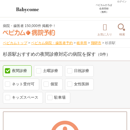
ログイン
ベビカムひろば
会員登録
（無料）
病院・歯医者 150,000件 掲載中！
お気に入り
検索
ベビカムトップ
>
ベビカム病院・歯医者予約
>
岐阜県
>
飛騨市
>
杉原駅
杉原駅おすすめの夜間診療対応の病院を探す
（0件）
夜間診療
土曜診療
日祝診療
ネット受付可
個室
女性医師
キッズスペース
駐車場