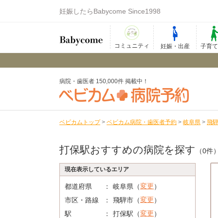
妊娠したらBabycome Since1998
コミュニティ
妊娠・出産
子育
病院・歯医者 150,000件 掲載中！
ベビカムトップ
>
ベビカム病院・歯医者予約
>
岐阜県
>
飛
打保駅おすすめの病院を探す
（0件
現在表示しているエリア
変更
都道府県
岐阜県（
）
変更
市区・路線
飛騨市（
）
変更
駅
打保駅（
）