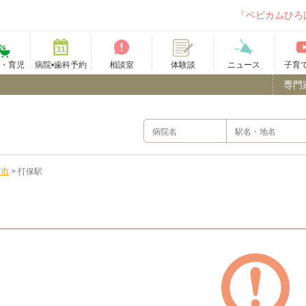
「ベビカムひろ
て・育児
病院•歯科予約
相談室
ニュース
子育
体験談
専門
騨市
>
打保駅
）