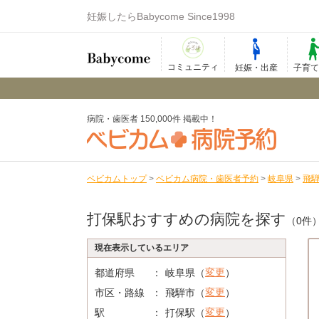
妊娠したらBabycome Since1998
コミュニティ
妊娠・出産
子育
病院・歯医者 150,000件 掲載中！
ベビカムトップ
>
ベビカム病院・歯医者予約
>
岐阜県
>
飛
打保駅おすすめの病院を探す
（0件
現在表示しているエリア
変更
都道府県
岐阜県（
）
変更
市区・路線
飛騨市（
）
変更
駅
打保駅（
）