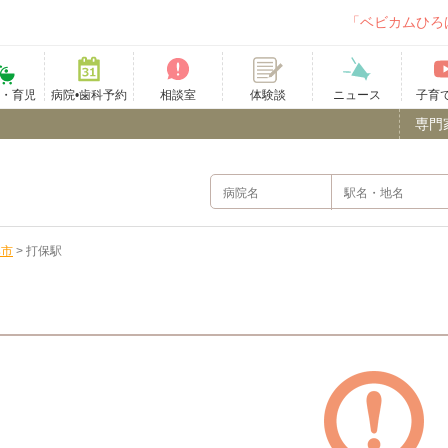
「ベビカムひろ
て・育児
病院•歯科予約
相談室
ニュース
子育
体験談
専門
騨市
>
打保駅
）