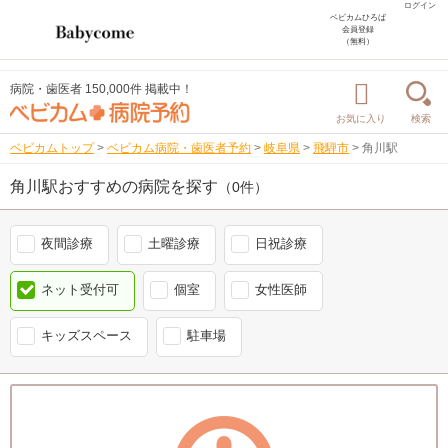
ログイン
ベビカムひろば
会員登録
（無料）
病院・歯医者 150,000件 掲載中！
お気に入り
検索
ベビカムトップ
>
ベビカム病院・歯医者予約
>
岐阜県
>
飛騨市
>
角川駅
角川駅おすすめの病院を探す
（0件）
夜間診療
土曜診療
日祝診療
ネット受付可
個室
女性医師
キッズスペース
駐車場