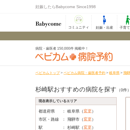
妊娠したらBabycome Since1998
コミュニティ
妊娠・出産
子育
病院・歯医者 150,000件 掲載中！
ベビカムトップ
>
ベビカム病院・歯医者予約
>
岐阜県
>
飛
杉崎駅おすすめの病院を探す
（0件
現在表示しているエリア
変更
都道府県
岐阜県（
）
変更
市区・路線
飛騨市（
）
変更
駅
杉崎駅（
）