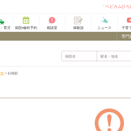
「ベビカムひろ
て・育児
病院•歯科予約
相談室
ニュース
子育
体験談
専門
騨市
>
杉崎駅
）