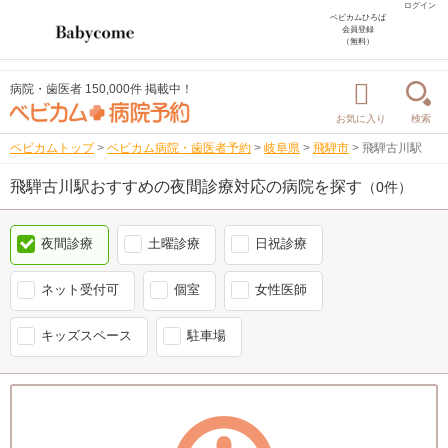
ログイン
ベビカムひろば
会員登録
（無料）
病院・歯医者 150,000件 掲載中！
お気に入り
検索
ベビカムトップ
>
ベビカム病院・歯医者予約
>
岐阜県
>
飛騨市
>
飛騨古川駅
飛騨古川駅おすすめの夜間診療対応の病院を探す
（0件）
夜間診療
土曜診療
日祝診療
ネット受付可
個室
女性医師
キッズスペース
駐車場