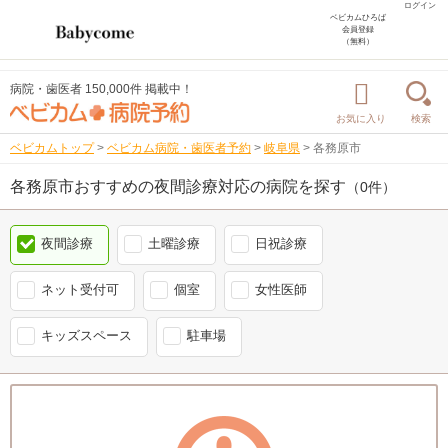
ログイン
ベビカムひろば
会員登録
（無料）
病院・歯医者 150,000件 掲載中！
お気に入り
検索
ベビカムトップ
>
ベビカム病院・歯医者予約
>
岐阜県
>
各務原市
各務原市おすすめの夜間診療対応の病院を探す
（0件）
夜間診療
土曜診療
日祝診療
ネット受付可
個室
女性医師
キッズスペース
駐車場