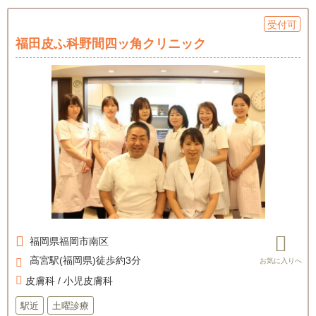
受付可
福田皮ふ科野間四ッ角クリニック
福岡県
福岡市南区
高宮駅(福岡県)徒歩約3分
皮膚科 / 小児皮膚科
駅近
土曜診療