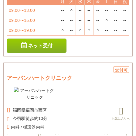
月
火
水
木
金
土
日
祝
--
○
--
--
--
--
--
--
09:00〜13:00
--
--
--
--
--
○
--
--
09:00〜15:00
○
--
○
○
○
--
--
--
09:00〜19:00
ネット受付
受付可
アーバンハートクリニック
福岡県
福岡市西区
今宿駅徒歩約10分
内科 / 循環器内科