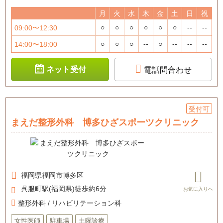
月
火
水
木
金
土
日
祝
○
○
○
○
○
○
--
--
09:00〜12:30
○
○
○
--
○
--
--
--
14:00〜18:00
ネット受付
電話問合わせ
受付可
まえだ整形外科 博多ひざスポーツクリニック
福岡県
福岡市博多区
呉服町駅(福岡県)徒歩約6分
整形外科 / リハビリテーション科
女性医師
駐車場
土曜診療