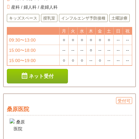
産科 / 婦人科 / 産婦人科
キッズスペース
授乳室
インフルエンザ予防接種
土曜診療
月
火
水
木
金
土
日
祝
○
○
○
○
○
○
--
--
09:30〜13:00
--
--
--
○
--
--
--
--
15:00〜18:00
○
○
○
--
○
--
--
--
15:00〜19:00
ネット受付
受付可
桑原医院