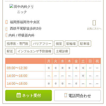
福岡県
福岡市中央区
西鉄平尾駅徒歩約3分
内科 / 呼吸器内科
指導医・専門医
バリアフリー
個室
駐輪場
駐車場
駅近
インフルエンザ予防接種
土曜診療
月
火
水
木
金
土
日
祝
○
○
○
○
○
○
--
--
09:00〜12:30
--
--
--
--
--
○
--
--
14:00〜16:00
○
○
○
--
○
--
--
--
14:00〜18:00
ネット受付
電話問合わせ