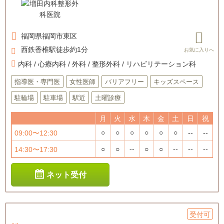
福岡県
福岡市東区
西鉄香椎駅徒歩約1分
内科 / 心療内科 / 外科 / 整形外科 / リハビリテーション科
指導医・専門医
女性医師
バリアフリー
キッズスペース
駐輪場
駐車場
駅近
土曜診療
月
火
水
木
金
土
日
祝
○
○
○
○
○
○
--
--
09:00〜12:30
○
○
--
○
○
--
--
--
14:30〜17:30
ネット受付
受付可