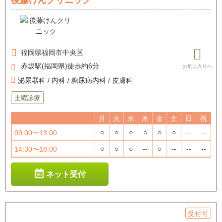
福岡県
福岡市中央区
赤坂駅(福岡県)徒歩約6分
泌尿器科 / 内科 / 糖尿病内科 / 皮膚科
土曜診療
月
火
水
木
金
土
日
祝
○
○
○
○
○
○
--
--
09:00〜13:00
○
○
○
--
○
--
--
--
14:30〜18:00
ネット受付
受付可