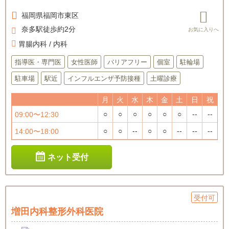
福岡県
福岡市東区
奈多駅徒歩約2分
胃腸内科 / 内科
指導医・専門医
女性医師
バリアフリー
個室
駐輪場
駐車場
駅近
インフルエンザ予防接種
土曜診療
月
火
水
木
金
土
日
祝
○
○
○
○
○
○
--
--
09:00〜12:30
○
○
--
○
○
--
--
--
14:00〜18:00
ネット受付
受付可
増田内科整形外科医院