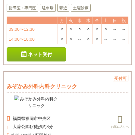
指導医・専門医
駐車場
駅近
土曜診療
月
火
水
木
金
土
日
祝
○
○
○
○
○
○
--
--
09:00〜12:30
○
○
--
○
○
--
--
--
14:00〜18:00
ネット受付
受付可
みぞかみ外科内科クリニック
福岡県
福岡市中央区
大濠公園駅徒歩約8分