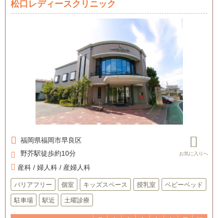
松口レディースクリニック
福岡県
福岡市早良区
野芥駅徒歩約10分
産科 / 婦人科 / 産婦人科
バリアフリー
個室
キッズスペース
授乳室
ベビーベッド
駐車場
駅近
土曜診療