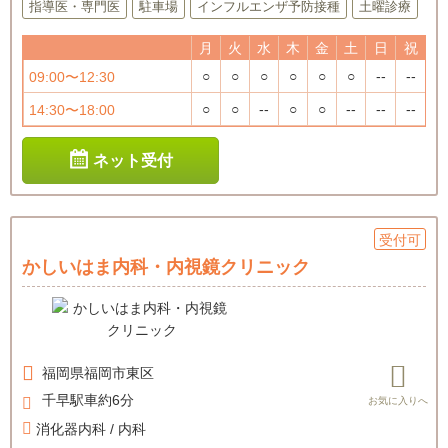
指導医・専門医
駐車場
インフルエンザ予防接種
土曜診療
月
火
水
木
金
土
日
祝
○
○
○
○
○
○
--
--
09:00〜12:30
○
○
--
○
○
--
--
--
14:30〜18:00
ネット受付
受付可
かしいはま内科・内視鏡クリニック
福岡県
福岡市東区
千早駅車約6分
消化器内科 / 内科