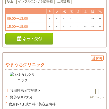
駅近
インフルエンザ予防接種
土曜診療
月
火
水
木
金
土
日
祝
○
○
○
○
○
○
--
--
09:00〜13:00
○
○
○
○
○
--
--
--
15:00〜18:00
ネット受付
受付可
やまうちクリニック
福岡県
福岡市早良区
野芥駅車約8分
皮膚科 / 形成外科 / 美容皮膚科