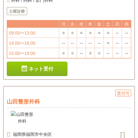
外科 / 内科 / 肛門外科
土曜診療
月
火
水
木
金
土
日
祝
○
○
○
○
○
○
--
--
09:00〜13:00
--
--
--
--
--
○
--
--
14:00〜16:00
○
○
--
○
○
--
--
--
15:00〜19:00
ネット受付
受付可
山田整形外科
福岡県
福岡市中央区