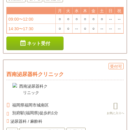
月
火
水
木
金
土
日
祝
○
○
○
○
○
○
--
--
09:00〜12:00
○
○
--
○
○
--
--
--
14:30〜17:30
ネット受付
受付可
西南泌尿器科クリニック
福岡県
福岡市城南区
別府駅(福岡県)徒歩約1分
泌尿器科 / 麻酔科