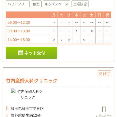
バリアフリー
個室
キッズスペース
土曜診療
月
火
水
木
金
土
日
祝
○
○
○
--
○
--
--
--
09:00〜12:30
--
--
--
○
--
○
--
--
09:00〜13:00
○
○
○
--
○
--
--
--
14:00〜18:00
ネット受付
受付可
竹内産婦人科クリニック
福岡県
福岡市早良区
野芥駅徒歩約12分