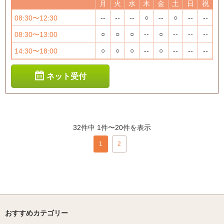
月
火
水
木
金
土
日
祝
--
--
--
○
--
○
--
--
08:30〜12:30
○
○
○
--
○
--
--
--
08:30〜13:00
○
○
○
--
○
--
--
--
14:30〜18:00
ネット受付
32件中 1件〜20件を表示
1
2
おすすめカテゴリー