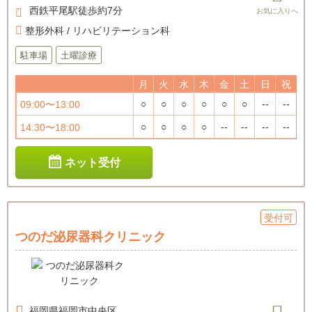
西鉄平尾駅徒歩約7分
整形外科 / リハビリテーション科
駐車場
土曜診療
月
火
水
木
金
土
日
祝
○
○
○
○
○
○
--
--
09:00〜13:00
○
○
○
○
--
--
--
--
14:30〜18:00
ネット受付
受付可
つのだ泌尿器科クリニック
福岡県
福岡市中央区