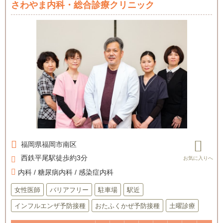
さわやま内科・総合診療クリニック
福岡県
福岡市南区
西鉄平尾駅徒歩約3分
内科 / 糖尿病内科 / 感染症内科
女性医師
バリアフリー
駐車場
駅近
インフルエンザ予防接種
おたふくかぜ予防接種
土曜診療