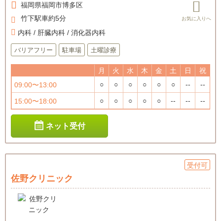
福岡県
福岡市博多区
竹下駅車約5分
内科 / 肝臓内科 / 消化器内科
バリアフリー
駐車場
土曜診療
月
火
水
木
金
土
日
祝
○
○
○
○
○
○
--
--
09:00〜13:00
○
○
○
○
○
--
--
--
15:00〜18:00
ネット受付
受付可
佐野クリニック