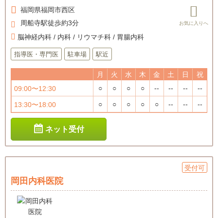
福岡県
福岡市西区
周船寺駅徒歩約3分
脳神経内科 / 内科 / リウマチ科 / 胃腸内科
指導医・専門医
駐車場
駅近
月
火
水
木
金
土
日
祝
○
○
○
○
--
--
--
--
09:00〜12:30
○
○
○
○
○
--
--
--
13:30〜18:00
ネット受付
受付可
岡田内科医院