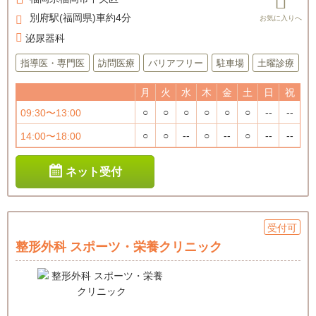
別府駅(福岡県)車約4分
泌尿器科
指導医・専門医
訪問医療
バリアフリー
駐車場
土曜診療
月
火
水
木
金
土
日
祝
○
○
○
○
○
○
--
--
09:30〜13:00
○
○
--
○
--
○
--
--
14:00〜18:00
ネット受付
受付可
整形外科 スポーツ・栄養クリニック